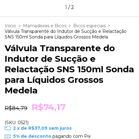
1
/
2
Início
>
Mamadeiras e Bicos
>
Bicos especiais
>
Válvula Transparente do Indutor de Sucção e Relactação
SNS 150ml Sonda para Líquidos Grossos Medela
Válvula Transparente do
Indutor de Sucção e
Relactação SNS 150ml Sonda
para Líquidos Grossos
Medela
R$74,17
R$84,79
(SKU: 0521)
2
x de
R$37,09
sem juros
5% de desconto
pagando com Pix