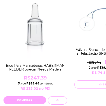
Válvula Branca do
e Relactação SNS
Líquidos Mé
R$89,76
Bico Para Mamadeiras HABERMAN
2
x de
R$39
FEEDER Special Needs Medela
R$ 74,5
R$247,39
3
x de
R$82,46
sem juros
E
R$ 235,02
no PIX