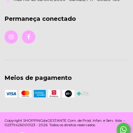
Permaneça conectado
Meios de pagamento
Copyright SHOPPINGdaGESTANTE Com. de Prod. Infan. e Serv. ltda. -
02379426000123 - 2026. Todos os direitos reservados.