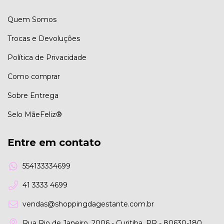
Quem Somos
Trocas e Devoluções
Política de Privacidade
Como comprar
Sobre Entrega
Selo MãeFeliz®
Entre em contato
554133334699
41 3333 4699
vendas@shoppingdagestante.com.br
Rua Rio de Janeiro, 2006 - Curitiba, PR - 80630-180