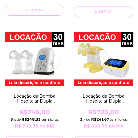
ESPIAR
ESPIAR
Locação da Bomba
Locação da Bomba
Hospitalar Dupla
Hospitalar Dupla
CONFORT PUMP por
CONFORT PUMP PLUS
Período de 90 Dias
por Período de 90 Dias
R$745,00
R$725,00
EXTRATOR Tira Leite
EXTRATOR Tira Leite
3
x de
R$248,33
sem juros
3
x de
R$241,67
sem juros
Elétrico BIVOLT Horigen
Elétrico BIVOLT Horigen
R$ 707,75
no PIX
R$ 688,75
no PIX