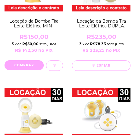
Locação da Bomba Tira
Locação da Bomba Tira
Leite Elétrica MINI
Leite Elétrica DUPLA
ELECTRIC por Período de
SWING MAXI por Período
30 Dias EXTRATORA
de 30 Dias EXTRATORA
R$150,00
R$235,00
Bivolt e com Pilhas
Bivolt e com Pilhas
3
x de
R$50,00
sem juros
3
x de
R$78,33
sem juros
Medela
Medela
R$ 142,50
no PIX
R$ 223,25
no PIX
ESPIAR