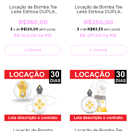
Locação da Bomba Tira
Locação da Bomba Tira
Leite Elétrica DUPLA
Leite Elétrica DUPLA
SWING MAXI FLEX por
PUMP IN STYLE
Período de 30 Dias
MAXFLOW HANDS-FREE
R$250,00
R$360,00
EXTRATORA Bivolt e com
por 30 Dias EXTRATORA
3
x de
R$83,33
sem juros
3
x de
R$120,00
sem juros
Pilhas Medela
Bivolt Medela
R$ 237,50
no PIX
R$ 342,00
no PIX
ESPIAR
ESPIAR
Locação da Bomba Tira
Locação da Bomba