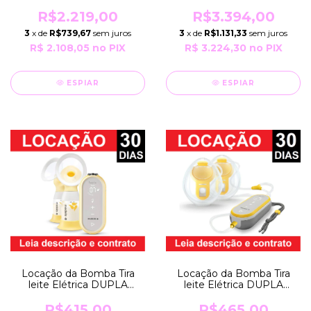
HOSPITALAR
HOSPITALAR
SYMPHONY por 30 Dias
SYMPHONY por 60 Dias
R$2.219,00
R$3.394,00
EXTRATORA Bivolt
EXTRATORA Bivolt
3
x de
R$739,67
sem juros
3
x de
R$1.131,33
sem juros
Robusta Profissional
Robusta Profissional
Medela
Medela
R$ 2.108,05
no PIX
R$ 3.224,30
no PIX
ESPIAR
ESPIAR
Locação da Bomba Tira
Locação da Bomba Tira
leite Elétrica DUPLA
leite Elétrica DUPLA
FREESTYLE HANDS-
FREESTYLE FLEX por 30
FREE por 30 Dias BIVOLT
Dias EXTRATORA Bivolt
R$465,00
R$415,00