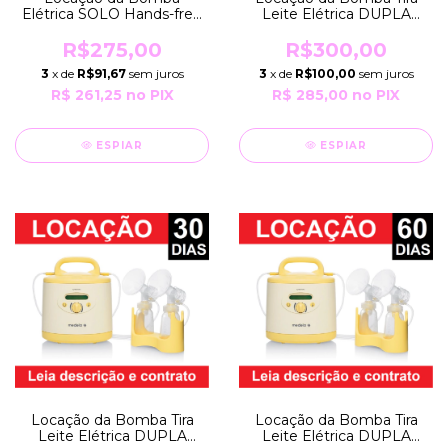
Leite Elétrica DUPLA
Elétrica SOLO Hands-free
SWING MAXI FLEX por
MÃOS LIVRES por 30 Dias
Período de 30 Dias
EXTRATORA Bivolt USB
R$300,00
R$275,00
BIVOLT com Bateria
com Bateria Recarregável
3
x de
R$100,00
sem juros
3
x de
R$91,67
sem juros
Recarregável Medela
Medela
R$ 285,00
no PIX
R$ 261,25
no PIX
ESPIAR
ESPIAR
Locação da Bomba Tira
Locação da Bomba Tira
Leite Elétrica DUPLA
Leite Elétrica DUPLA