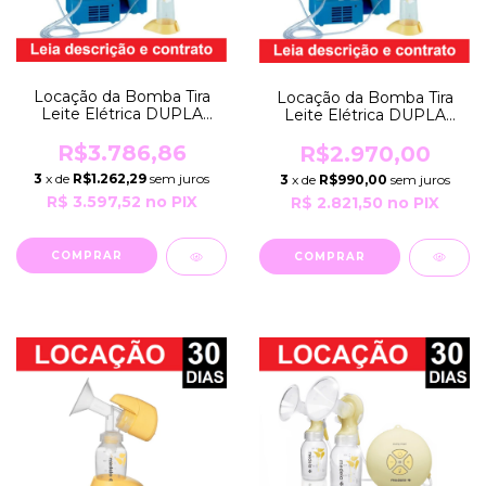
Locação da Bomba Tira
Locação da Bomba Tira
Leite Elétrica DUPLA
Leite Elétrica DUPLA
HOSPITALAR LACTINA
HOSPITALAR LACTINA
SELECT por 90 Dias
SELECT por 60 Dias
R$3.786,86
R$2.970,00
EXTRATORA Bivolt
EXTRATORA Bivolt
3
x de
R$1.262,29
sem juros
3
x de
R$990,00
sem juros
Robusta Prof Medela
Robusta Prof Medela
R$ 3.597,52
no PIX
R$ 2.821,50
no PIX