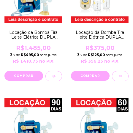
Locação da Bomba Tira
Locação da Bomba Tira
leite Elétrica DUPLA
Leite Elétrica DUPLA
FREESTYLE por 30 Dias
HOSPITALAR LACTINA
EXTRATORA Bivolt com
SELECT por 30 Dias
R$375,00
R$1.485,00
Bateria Recarregável
EXTRATORA Bivolt
3
x de
R$125,00
sem juros
3
x de
R$495,00
sem juros
Medela
Robusta Prof Medela
R$ 356,25
no PIX
R$ 1.410,75
no PIX