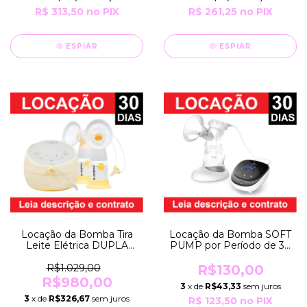
R$ 313,50
no PIX
R$ 261,25
no PIX
ESPIAR
ESPIAR
Locação da Bomba Tira
Locação da Bomba SOFT
Leite Elétrica DUPLA
PUMP por Período de 30
HOSPITALAR SONATA
Dias EXTRATOR Tira Leite
por 30 Dias EXTRATORA
Elétrico BIVOLT Horigen
R$1.029,00
R$130,00
Bivolt Robusta
R$980,00
3
x de
R$43,33
sem juros
Profissional Medela
3
x de
R$326,67
sem juros
R$ 123,50
no PIX