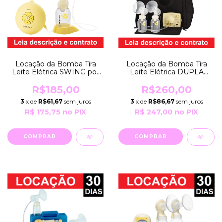
Locação da Bomba Tira
Locação da Bomba Tira
Leite Elétrica SWING por
Leite Elétrica DUPLA
Período de 30 Dias
PUMP IN STYLE por 30
EXTRATORA Bivolt e com
Dias EXTRATORA Bivolt
R$185,00
R$260,00
Pilhas Medela
Robusta Profissional
3
x de
R$61,67
sem juros
3
x de
R$86,67
sem juros
Medela
R$ 175,75
no PIX
R$ 247,00
no PIX