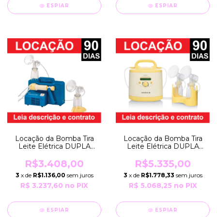
ESPIAR
ESPIAR
Locação da Bomba Tira
Locação da Bomba Tira
Leite Elétrica DUPLA
Leite Elétrica DUPLA
HOSPITALAR LACTINA
HOSPITALAR
PLUS por 90 Dias
SYMPHONY por 90 Dias
R$3.408,00
R$5.335,00
EXTRATORA Bivolt
EXTRATORA Bivolt
3
x de
R$1.136,00
sem juros
3
x de
R$1.778,33
sem juros
Robusta Prof Medela
Robusta Prof Medela
R$ 3.237,60
no PIX
R$ 5.068,25
no PIX
ESPIAR
ESPIAR