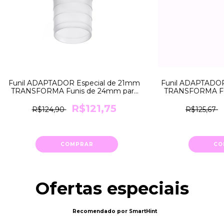
Funil ADAPTADOR Especial de 21mm
Funil ADAPTADOR
TRANSFORMA Funis de 24mm para
TRANSFORMA Fu
21mm Medela
18mm
R$121,75
R$124,90
R$125,67
COMPRAR
CO
Ofertas especiais
Recomendado por SmartHint