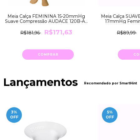
Meia Calça FEMININA 15-20mmHg
Meia Calça SUA
Suave Compressão AUDACE 120B-AT
17mmHg Femini
Sigvaris
COR Mel Natural
R$171,63
R$181,96
R$89,99
COMPRAR
CO
Lançamentos
Recomendado por SmartHint
3
%
5
%
OFF
OFF