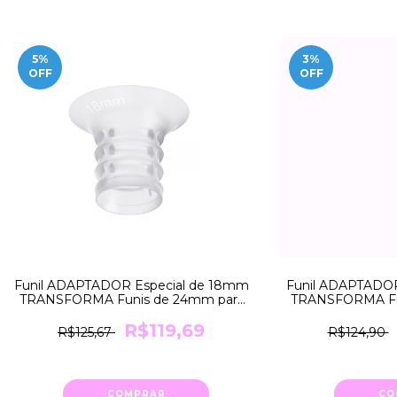
5
%
3
%
OFF
OFF
Funil ADAPTADOR Especial de 18mm
Funil ADAPTADOR
TRANSFORMA Funis de 24mm para
TRANSFORMA Fu
18mm Medela
21mm
R$119,69
R$125,67
R$124,90
COMPRAR
CO