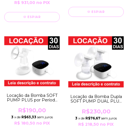
R$ 931,00
no PIX
ESPIAR
ESPIAR
Locação da Bomba SOFT
Locação da Bomba Dupla
PUMP PLUS por Período
SOFT PUMP DUAL PLUS
de 30 Dias EXTRATOR Tira
por Período de 30 Dias
Leite Elétrico BIVOLT
R$190,00
EXTRATOR Tira Leite
R$230,00
Horigen
Elétrico BIVOLT Horigen
3
x de
R$63,33
sem juros
3
x de
R$76,67
sem juros
R$ 180,50
no PIX
R$ 218,50
no PIX