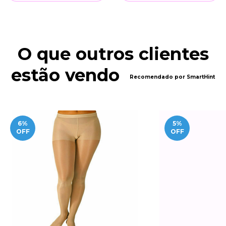
O que outros clientes
estão vendo
Recomendado por SmartHint
6
%
5
%
OFF
OFF