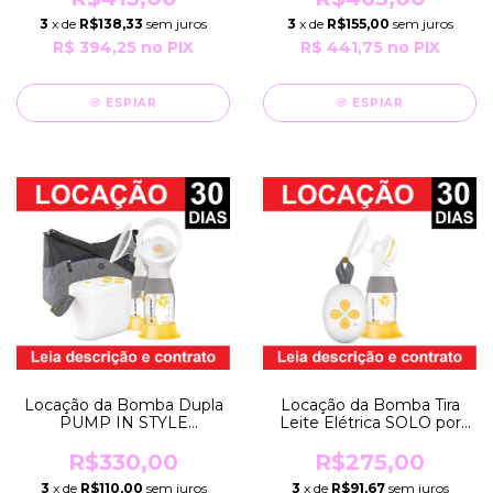
com Bateria Recarregável
com Bateria Recarregável
3
x de
R$155,00
sem juros
3
x de
R$138,33
sem juros
Medela
Medela
R$ 441,75
no PIX
R$ 394,25
no PIX
ESPIAR
ESPIAR
Locação da Bomba Dupla
Locação da Bomba Tira
PUMP IN STYLE
Leite Elétrica SOLO por
MAXFLOW Branca por
Período de 30 Dias
Período de 30 Dias
EXTRATORA Bivolt com
R$330,00
R$275,00
EXTRATOR Tira Leite
Bateria Recarregável
3
x de
R$110,00
sem juros
3
x de
R$91,67
sem juros
Elétrico BIVOLT Medela
Medela