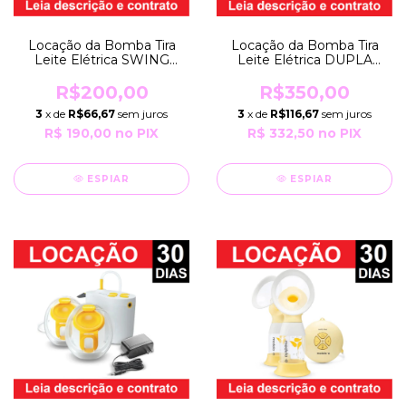
Locação da Bomba Tira
Locação da Bomba Tira
Leite Elétrica SWING
Leite Elétrica DUPLA
FLEX por Período de 30
SWING MAXI HANDS-
Dias EXTRATORA Bivolt e
FREE por 30 Dias BIVOLT
R$200,00
R$350,00
com Pilhas Medela
com Bateria Recarregável
3
x de
R$66,67
sem juros
3
x de
R$116,67
sem juros
Medela
R$ 190,00
no PIX
R$ 332,50
no PIX
ESPIAR
ESPIAR