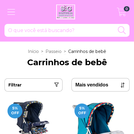
0
Início
>
Passeio
>
Carrinhos de bebê
Carrinhos de bebê
Filtrar
5
%
5
%
OFF
OFF