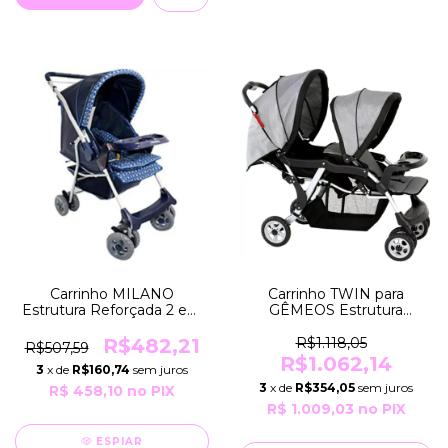
Carrinho MILANO
Carrinho TWIN para
Estrutura Reforçada 2 em
GÊMEOS Estrutura
1 Berço e Passeio COR
Reforçada 2 em 1 Berço e
Azul Galzerano
Passeio COR Cinza
R$482,21
R$1.118,05
R$507,59
Galzerano
R$1.062,14
3
x de
R$160,74
sem juros
3
x de
R$354,05
sem juros
R$ 458,10
no PIX
R$ 1.009,03
no PIX
ESPIAR