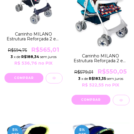
Carrinho MILANO
Estrutura Reforçada 2 em
1 Berço e Passeio COR
Azul Galzerano
R$565,01
R$594,75
Carrinho MILANO
3
x de
R$188,34
sem juros
Estrutura Reforçada 2 em
R$ 536,76
no PIX
1 Berço e Passeio COR
Verde Amazonas
R$550,05
R$579,01
Galzerano
3
x de
R$183,35
sem juros
R$ 522,55
no PIX
5
%
5
%