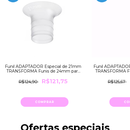
Funil ADAPTADOR Especial de 21mm
Funil ADAPTADOR
TRANSFORMA Funis de 24mm para
TRANSFORMA Fu
21mm Medela
18mm
R$121,75
R$124,90
R$125,67
COMPRAR
CO
Ofertas especiais