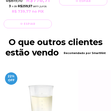
R$778,71
R$819,70
ESPIAR
3
x de
R$259,57
sem juros
R$ 739,77
no PIX
ESPIAR
O que outros clientes
estão vendo
Recomendado por SmartHint
22
%
OFF