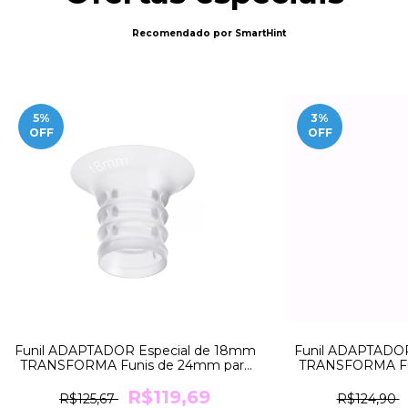
Recomendado por SmartHint
5
%
3
%
OFF
OFF
Funil ADAPTADOR Especial de 18mm
Funil ADAPTADOR
TRANSFORMA Funis de 24mm para
TRANSFORMA Fu
18mm Medela
21mm
R$119,69
R$125,67
R$124,90