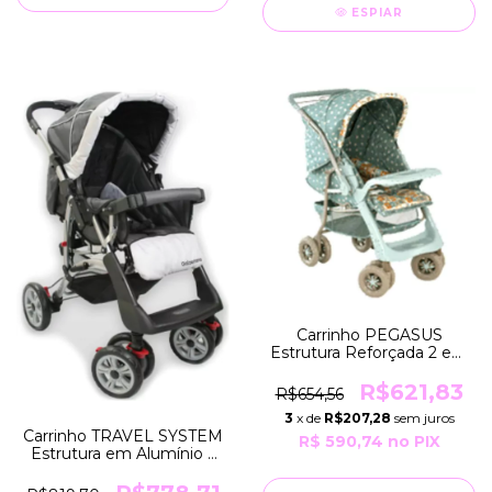
ESPIAR
Carrinho PEGASUS
Estrutura Reforçada 2 em
1 Berço e Passeio COR
Verde Musgo Galzerano
R$621,83
R$654,56
3
x de
R$207,28
sem juros
Carrinho TRAVEL SYSTEM
R$ 590,74
no PIX
Estrutura em Alumínio 2
em 1 Berço e Passeio
COR Cinza Galzerano