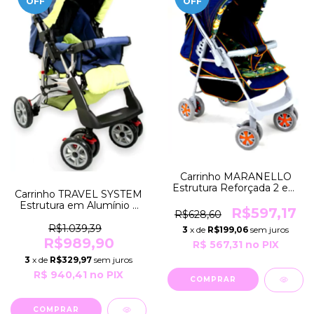
OFF
OFF
Carrinho MARANELLO
Estrutura Reforçada 2 em
Carrinho TRAVEL SYSTEM
1 Berço e Passeio COR
Estrutura em Alumínio 2
Ecológico Galzerano
R$597,17
R$628,60
em 1 Berço e Passeio
COR Azul Galzerano
R$1.039,39
3
x de
R$199,06
sem juros
R$989,90
R$ 567,31
no PIX
3
x de
R$329,97
sem juros
R$ 940,41
no PIX