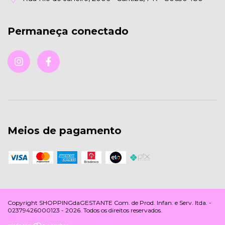
Permaneça conectado
Meios de pagamento
Copyright SHOPPINGdaGESTANTE Com. de Prod. Infan. e Serv. ltda. -
02379426000123 - 2026. Todos os direitos reservados.