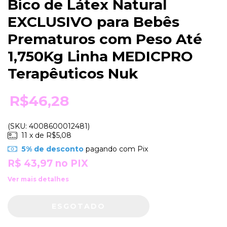
Bico de Látex Natural
EXCLUSIVO para Bebês
Prematuros com Peso Até
1,750Kg Linha MEDICPRO
Terapêuticos Nuk
R$46,28
(SKU: 4008600012481)
11
x de
R$5,08
5% de desconto
pagando com Pix
R$ 43,97
no PIX
Ver mais detalhes