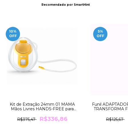
Recomendado por SmartHint
10
%
5
%
OFF
OFF
Kit de Extração 24mm 01 MAMA
Funil ADAPTADOR
Mãos Livres HANDS-FREE para
TRANSFORMA Fu
Bomba SWING da Medela
18mm
R$336,86
R$375,47
R$125,67