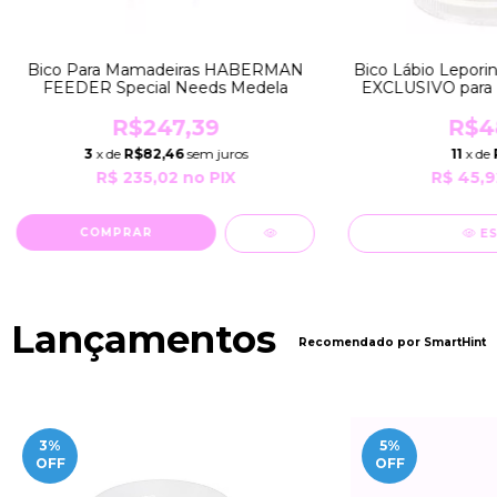
Bico Para Mamadeiras HABERMAN
Bico Lábio Leporin
FEEDER Special Needs Medela
EXCLUSIVO para 
Leporino Li
Terapêut
R$247,39
R$4
3
x de
R$82,46
sem juros
11
x de
R$ 235,02
no PIX
R$ 45,9
E
Lançamentos
Recomendado por SmartHint
3
%
5
%
OFF
OFF