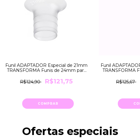
Funil ADAPTADOR Especial de 21mm
Funil ADAPTADOR
TRANSFORMA Funis de 24mm para
TRANSFORMA Fu
21mm Medela
18mm
R$121,75
R$124,90
R$125,67
COMPRAR
CO
Ofertas especiais