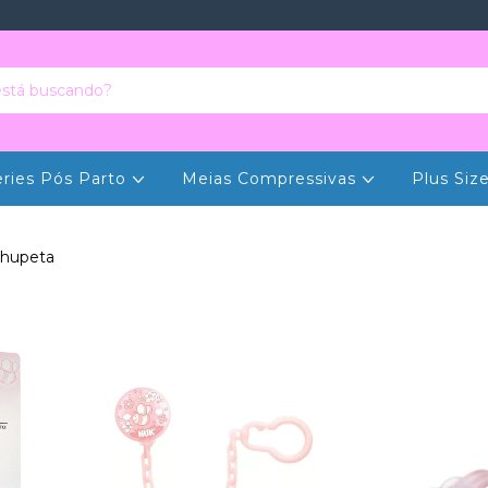
eries Pós Parto
Meias Compressivas
Plus Siz
chupeta