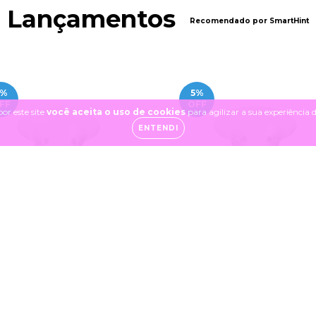
Lançamentos
Recomendado por SmartHint
%
5
%
FF
OFF
or este site
você aceita o uso de cookies
para agilizar a sua experiência
ENTENDI
nil ADAPTADOR Especial de
Funil ADAPTADOR Especial
mm TRANSFORMA Funis de
15mm TRANSFORMA Funis
24mm para 18mm Medela
24mm para 15mm Medel
R$119,69
R$117,71
R$125,67
R$123,59