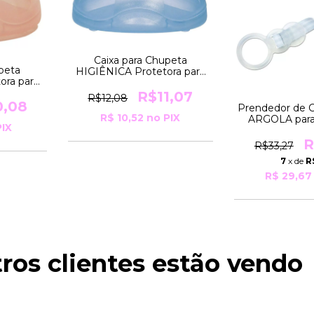
Caixa para Chupeta
peta
HIGIÊNICA Protetora para
ora para
Guardar e Transportar COR
rtar COR
AzulNuk
R$11,07
R$12,08
0,08
Prendedor de 
R$ 10,52
no PIX
ARGOLA para
IX
sem Argola C
R
R$33,27
7
x de
R
R$ 29,67
ros clientes estão vendo