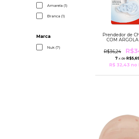
Amarela (1)
Branca (1)
Prendedor de C
Marca
COM ARGOLA 
Chupetas com Arg
Nuk (7)
Azul Nuk
R$3
R$36,24
7
x de
R$5,6
R$ 32,43
no 