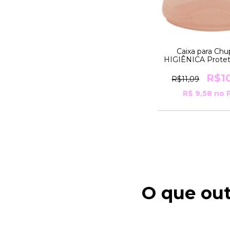
Caixa para Chu
HIGIÊNICA Protet
Guardar e Transpo
Rosa Nuk
R$1
R$11,09
R$ 9,58
no P
O que out