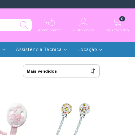
0
Atendimento
Minha conta
Meu carrinho
e
Assistência Técnica
Locação