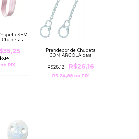
Chupeta SEM
 Chupetas
OR Rosa Nuk
$35,25
Prendedor de Chupeta
COM ARGOLA para
$5,14
Chupetas com Argola
no PIX
Decorado Nuk
R$26,16
R$28,12
R$ 24,85
no PIX