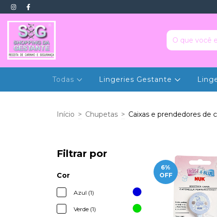
Todas
Lingeries Gestante
Ling
Início
>
Chupetas
>
Caixas e prendedores de 
Filtrar por
6
%
Cor
OFF
Azul (1)
Verde (1)