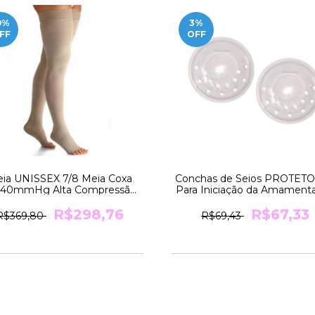
9
%
3
%
FF
OFF
ia UNISSEX 7/8 Meia Coxa
Conchas de Seios PROTET
-40mmHg Alta Compressão
Para Iniciação da Amament
SELECT CONFORT 863AF
e PROTEÇÃO dos Mamilos
Sigvaris
R$298,76
Par Flexíveis ALL002 Allei
R$67,33
R$369,80
R$69,43