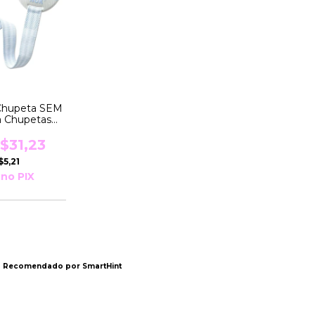
Chupeta SEM
 Chupetas
OR Azul Nuk
$31,23
$5,21
no PIX
Recomendado por SmartHint