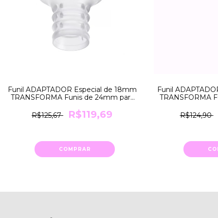
Funil ADAPTADOR Especial de 18mm
Funil ADAPTADOR
TRANSFORMA Funis de 24mm para
TRANSFORMA Fu
18mm Medela
21mm
R$119,69
R$125,67
R$124,90
COMPRAR
CO