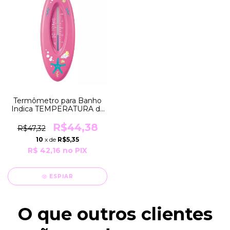
Termômetro para Banho
Indica TEMPERATURA da
Água para Segurança e
Conforto do Bebê COR
R$44,38
R$47,32
Rosa Nuk
10
x de
R$5,35
R$ 42,16
no PIX
ESPIAR
O que outros clientes