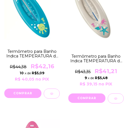
Termômetro para Banho
Indica TEMPERATURA da
Termômetro para Banho
Água para Segurança e
Indica TEMPERATURA da
Conforto do Bebê COR
Água para Segurança e
R$42,16
R$44,38
Azul Nuk
Conforto do Bebê COR
R$41,21
R$43,35
10
x de
R$5,09
Cinza Nuk
9
x de
R$5,48
R$ 40,05
no PIX
R$ 39,15
no PIX