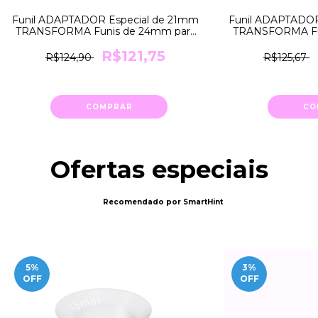
Funil ADAPTADOR Especial de 21mm
Funil ADAPTADOR
TRANSFORMA Funis de 24mm para
TRANSFORMA Fu
21mm Medela
18mm
R$121,75
R$124,90
R$125,67
COMPRAR
CO
Ofertas especiais
Recomendado por SmartHint
5
%
3
%
OFF
OFF