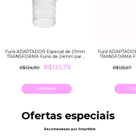
Funil ADAPTADOR Especial de 21mm
Funil ADAPTADOR
TRANSFORMA Funis de 24mm para
TRANSFORMA Fu
21mm Medela
18mm
R$121,75
R$124,90
R$125,67
COMPRAR
CO
Ofertas especiais
Recomendado por SmartHint