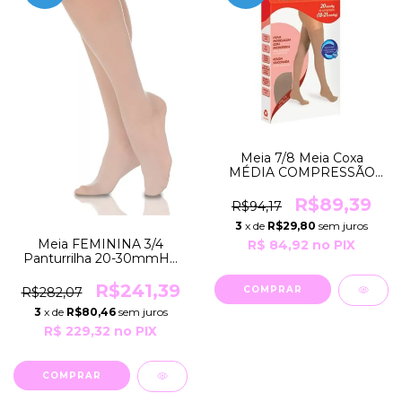
Meia 7/8 Meia Coxa
MÉDIA COMPRESSÃO
18-21mmHg Feminina
COR Mel Natural GRUPO
R$89,39
R$94,17
103 Kendall
3
x de
R$29,80
sem juros
Meia FEMININA 3/4
R$ 84,92
no PIX
Panturrilha 20-30mmHg
Média Compressão EVER
SHEER 782B-AD Sigvaris
R$241,39
COMPRAR
R$282,07
3
x de
R$80,46
sem juros
R$ 229,32
no PIX
COMPRAR