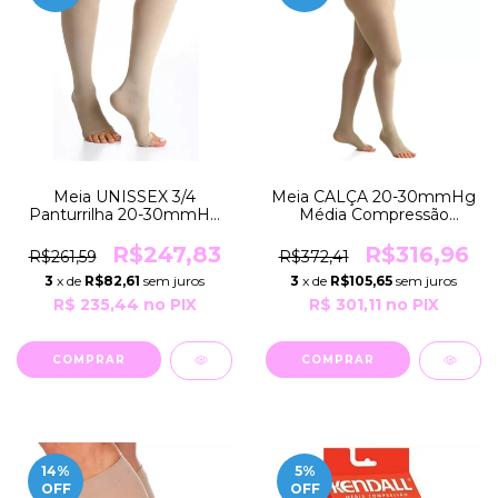
Meia UNISSEX 3/4
Meia CALÇA 20-30mmHg
Panturrilha 20-30mmHg
Média Compressão
Média Compressão
SELECT CONFORT
SELECT CONFORT 862AD
Premium 862AT Sigvaris
R$247,83
R$316,96
R$261,59
R$372,41
Sigvaris
3
x de
R$82,61
sem juros
3
x de
R$105,65
sem juros
R$ 235,44
no PIX
R$ 301,11
no PIX
COMPRAR
COMPRAR
14
%
5
%
OFF
OFF