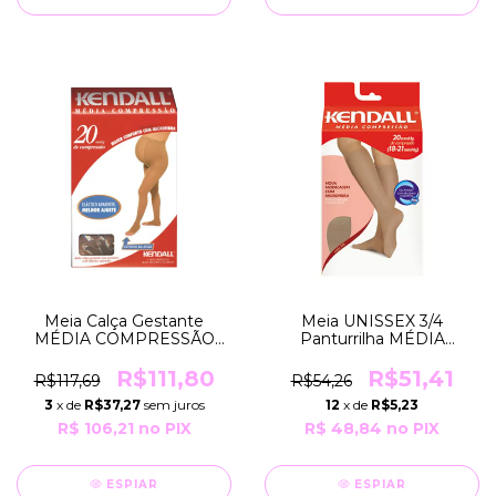
Meia Calça Gestante
Meia UNISSEX 3/4
MÉDIA COMPRESSÃO
Panturrilha MÉDIA
18-21mmHg SEM
COMPRESSÃO 18-
Ponteira para Grávidas
21mmHg SEM Ponteira
R$111,80
R$51,41
R$117,69
R$54,26
COR Mel GRUPO 103
COR Mel Natural GRUPO
3
x de
R$37,27
sem juros
12
x de
R$5,23
Kendall
103 Kendall
R$ 106,21
no PIX
R$ 48,84
no PIX
ESPIAR
ESPIAR