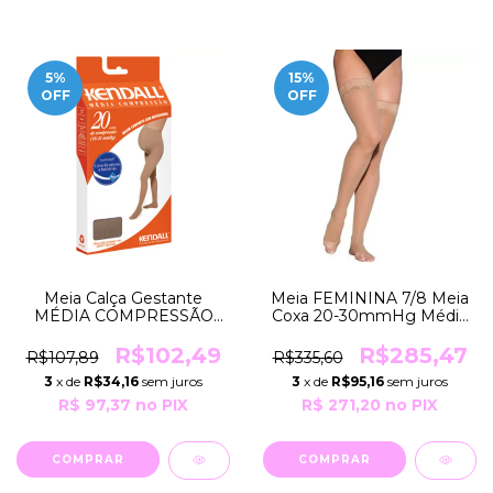
5
%
15
%
OFF
OFF
Meia Calça Gestante
Meia FEMININA 7/8 Meia
MÉDIA COMPRESSÃO
Coxa 20-30mmHg Média
18-21mmHg para Grávidas
Compressão EVER
COR Mel Natural GRUPO
SHEER 782A-AF Sigvaris
R$102,49
R$285,47
R$107,89
R$335,60
103 Kendall
3
x de
R$34,16
sem juros
3
x de
R$95,16
sem juros
R$ 97,37
no PIX
R$ 271,20
no PIX
COMPRAR
COMPRAR