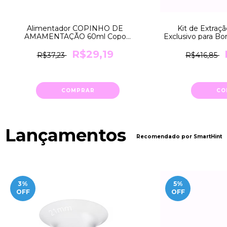
Alimentador COPINHO DE
Kit de Extra
AMAMENTAÇÃO 60ml Copo
Exclusivo para 
DOSADOR para Ofertar Leite ao Bebê
FREESTYLE Han
USO Hospitalar e Doméstico Alleite
R$29,19
Me
R$37,23
R$416,85
COMPRAR
CO
Lançamentos
Recomendado por SmartHint
3
%
5
%
OFF
OFF