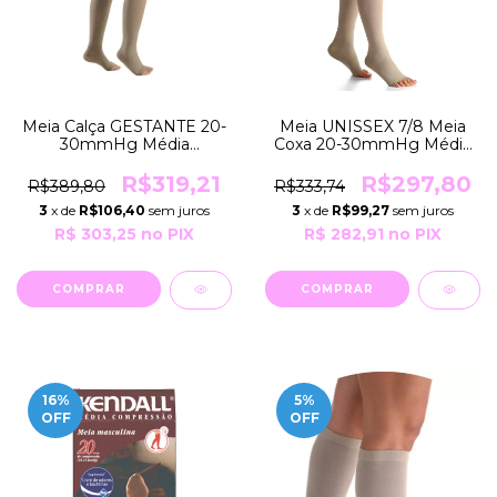
Meia Calça GESTANTE 20-
Meia UNISSEX 7/8 Meia
30mmHg Média
Coxa 20-30mmHg Média
Compressão SELECT
Compressão SELECT
CONFORT Premium
CONFORT 862AF Sigvaris
R$319,21
R$297,80
R$389,80
R$333,74
862ATM Sigvaris
3
x de
R$106,40
sem juros
3
x de
R$99,27
sem juros
R$ 303,25
no PIX
R$ 282,91
no PIX
COMPRAR
COMPRAR
16
%
5
%
OFF
OFF