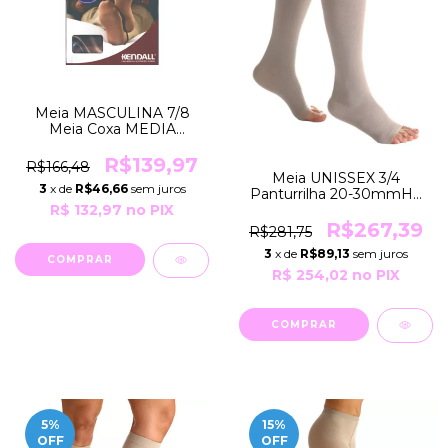
Meia MASCULINA 7/8
Meia Coxa MEDIA
COMPRESSÃO 18-
21mmHg COR Bege
R$139,97
R$166,48
GRUPO 105 Kendall
Meia UNISSEX 3/4
3
x de
R$46,66
sem juros
Panturrilha 20-30mmHg
Média Compressão
R$ 132,97
no PIX
ALGODÃO SUPER 282S-
R$267,39
R$281,75
AD Sigvaris
3
x de
R$89,13
sem juros
COMPRAR
R$ 254,02
no PIX
COMPRAR
5
%
15
%
OFF
OFF