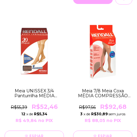
Meia UNISSEX 3/4
Meia 7/8 Meia Coxa
Panturrilha MÉDIA
MÉDIA COMPRESSÃO
COMPRESSÃO 18-
18-21mmHg Feminina
21mmHg SEM Ponteira
SEM Ponteira COR Mel
R$52,46
R$92,68
R$55,39
R$97,56
COR Mel GRUPO 103
Natural GRUPO 103
12
x de
R$5,34
3
x de
R$30,89
sem juros
Kendall
Kendall
R$ 49,84
no PIX
R$ 88,05
no PIX
ESPIAR
ESPIAR