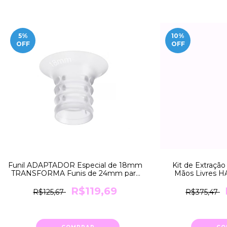
5
%
10
%
OFF
OFF
Funil ADAPTADOR Especial de 18mm
Kit de Extraç
TRANSFORMA Funis de 24mm para
Mãos Livres 
18mm Medela
Bomba SWI
R$119,69
R$125,67
R$375,47