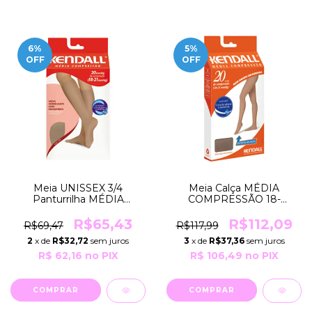
6
%
5
%
OFF
OFF
Meia UNISSEX 3/4
Meia Calça MÉDIA
Panturrilha MÉDIA
COMPRESSÃO 18-
COMPRESSÃO 18-
21mmHg Feminina SEM
21mmHg COR Preta
Ponteira COR Mel Natural
R$65,43
R$112,09
R$69,47
R$117,99
GRUPO 103 Kendall
GRUPO 103 Kendall
2
x de
R$32,72
sem juros
3
x de
R$37,36
sem juros
R$ 62,16
no PIX
R$ 106,49
no PIX
COMPRAR
COMPRAR