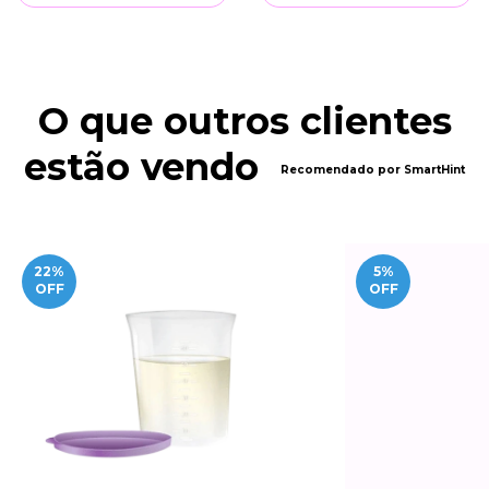
O que outros clientes
estão vendo
Recomendado por SmartHint
22
%
5
%
OFF
OFF