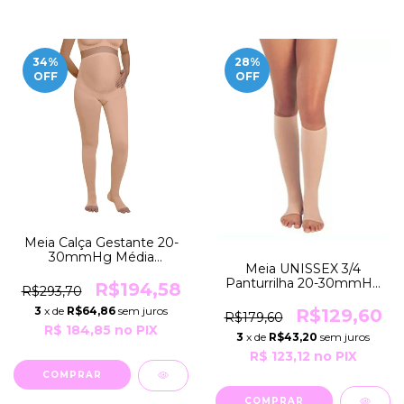
34
%
28
%
OFF
OFF
Meia Calça Gestante 20-
30mmHg Média
Meia UNISSEX 3/4
Compressão R3535CFPA
Panturrilha 20-30mmHg
Yoga
R$194,58
R$293,70
Média Compressão
ESPECIAL Calcanhar
3
x de
R$64,86
sem juros
R$129,60
R$179,60
Aberto R3010CAPA Yoga
R$ 184,85
no PIX
3
x de
R$43,20
sem juros
R$ 123,12
no PIX
COMPRAR
COMPRAR