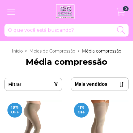
0
Início
>
Meias de Compressão
>
Média compressão
Média compressão
Filtrar
18
%
11
%
OFF
OFF