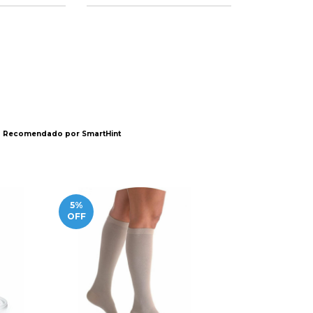
Recomendado por SmartHint
5
%
8
%
OFF
OFF