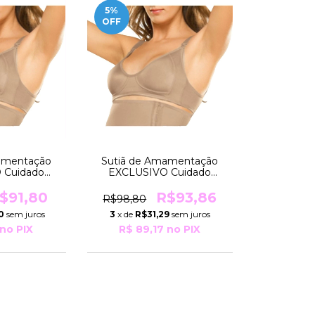
5
%
OFF
amentação
Sutiã de Amamentação
 Cuidado
EXCLUSIVO Cuidado
TAMANHO
Estético TAMANHO
m 52 R6012
ESPECIAL Núm 54 R6012
$91,80
R$93,86
R$98,80
ingerie
Moderna Lingerie
0
sem juros
3
x de
R$31,29
sem juros
no PIX
R$ 89,17
no PIX