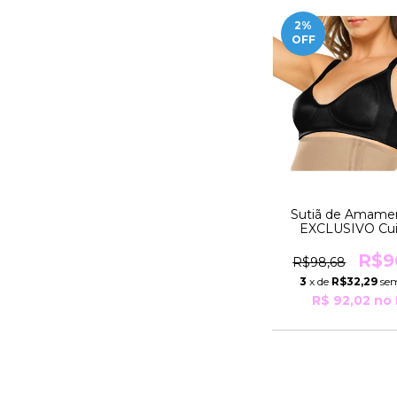
2
%
OFF
Sutiã de Amame
EXCLUSIVO Cu
Estético TAM
ESPECIAL Núm 5
R$9
R$98,68
Moderna Ling
3
x de
R$32,29
sem
R$ 92,02
no 