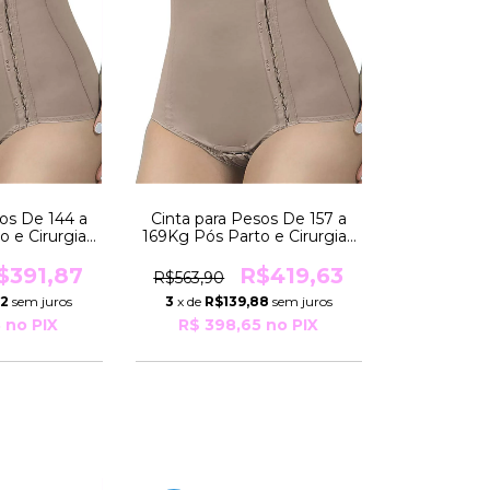
sos De 144 a
Cinta para Pesos De 157 a
o e Cirurgias
169Kg Pós Parto e Cirurgias
EXCLUSIVA
Modeladora EXCLUSIVA
Yoga
R3029 Yoga
$391,87
R$419,63
R$563,90
62
sem juros
3
x de
R$139,88
sem juros
8
no PIX
R$ 398,65
no PIX