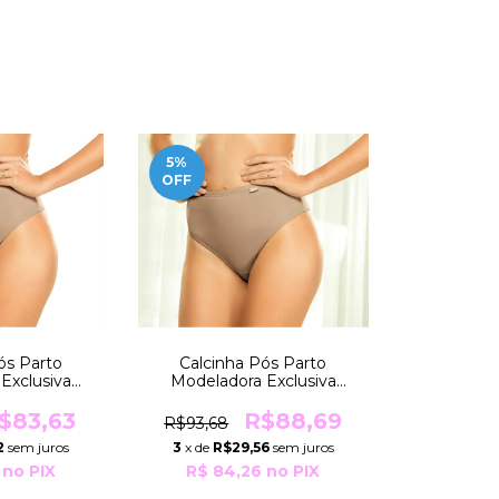
5
%
OFF
ós Parto
Calcinha Pós Parto
Exclusiva
Modeladora Exclusiva
SPECIAL
TAMANHO ESPECIAL
6 a 106Kg
Pesos De 107 a 121Kg
$83,63
R$88,69
R$93,68
oderna
R3020 Moderna
2
sem juros
3
x de
R$29,56
sem juros
no PIX
R$ 84,26
no PIX