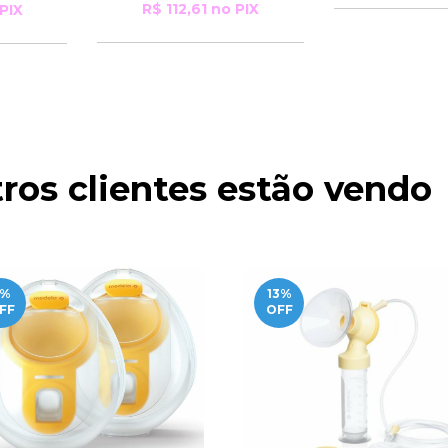
R$ 112,61
no PIX
PIX
ros clientes estão vendo
%
13
%
FF
OFF