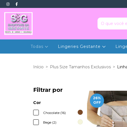
Todas
Lingeries Gestante
Ling
Início
>
Plus Size Tamanhos Exclusivos
>
Linha
Filtrar por
26
%
Cor
OFF
Chocolate (16)
Bege (2)