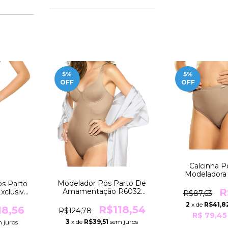
5
%
5
%
OFF
OFF
Calcinha P
Modeladora 
TAMANHO E
Modelador Pós Parto De
ós Parto
Pesos De 9
R
Amamentação R6032
xclusivo
R$87,63
R3020 M
Exclusivo TAMANHO
AL Para
2
x de
R$41,8
ESPECIAL Para Pesos De
R$118,54
111Kg
18,56
R$124,78
R$ 79,45
89 a 100Kg Moderna
3
x de
R$39,51
sem juros
 juros