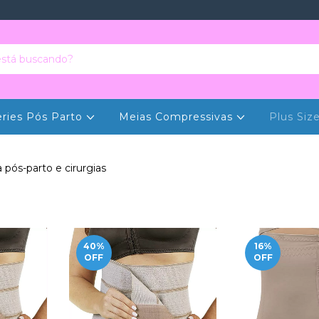
eries Pós Parto
Meias Compressivas
Plus Siz
 pós-parto e cirurgias
40
%
16
%
OFF
OFF