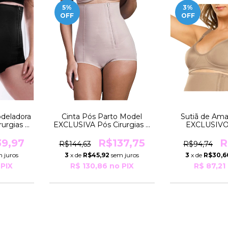
5
%
3
%
OFF
OFF
odeladora
Cinta Pós Parto Model
Sutiã de Am
urgias e
EXCLUSIVA Pós Cirurgias e
EXCLUSIVO
 TAM
Uso Estético TAM
Estético 
de 89 a
ESPECIAL Pesos de 89 a
ESPECIAL Nú
39,97
R$137,75
R
R$144,63
R$94,74
ylady
99Kg R41618 Mylady
Moderna L
 juros
3
x de
R$45,92
sem juros
3
x de
R$30,6
PIX
R$ 130,86
no PIX
R$ 87,21