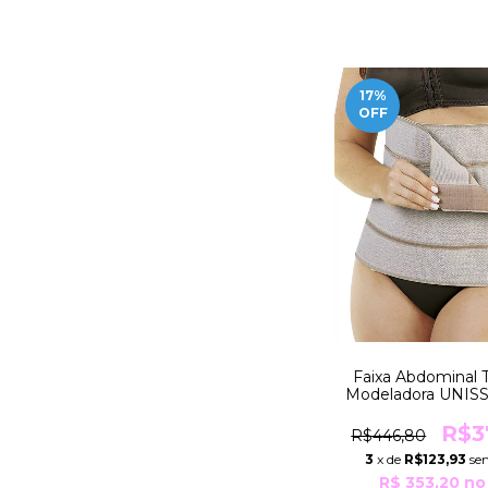
17
%
OFF
Faixa Abdominal T
Modeladora UNIS
170cm Para Peso
148 e 163Kg 4 
R$3
R$446,80
R30624 Yo
3
x de
R$123,93
se
R$ 353,20
no 