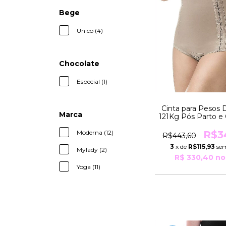
Bege
Unico (4)
Chocolate
Especial (1)
Cinta para Pesos 
Marca
121Kg Pós Parto e 
Modeladora EXC
R3029 Yog
Moderna (12)
R$3
R$443,60
3
x de
R$115,93
sem
Mylady (2)
R$ 330,40
no
Yoga (11)