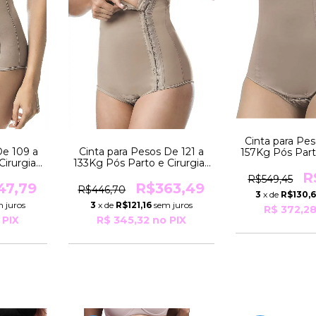
Cinta para Pe
De 109 a
Cinta para Pesos De 121 a
157Kg Pós Part
Cirurgias
133Kg Pós Parto e Cirurgias
Modeladora 
LUSIVA
Modeladora EXCLUSIVA
R3029 
R
R$549,45
a
R3029 Yoga
47,79
R$363,49
R$446,70
3
x de
R$130,
 juros
3
x de
R$121,16
sem juros
R$ 372,2
 PIX
R$ 345,32
no PIX