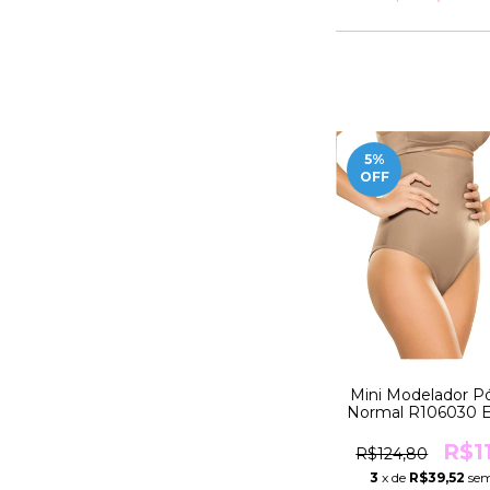
5
%
OFF
Mini Modelador P
Normal R106030 E
TAMANHO ESPECI
Pesos De 99 a 
R$1
R$124,80
Moderna
3
x de
R$39,52
sem