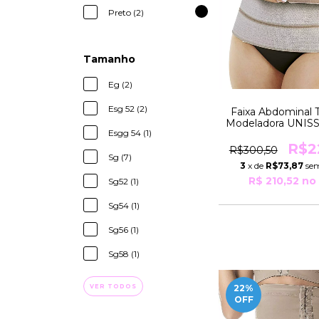
Preto (2)
Tamanho
Eg (2)
Esg 52 (2)
Faixa Abdominal T
Modeladora UNIS
Esgg 54 (1)
130cm Para Pesos 
e 105Kg 4 Gomos
R$2
R$300,50
Yoga
Sg (7)
3
x de
R$73,87
sem
R$ 210,52
no 
Sg52 (1)
Sg54 (1)
Sg56 (1)
Sg58 (1)
22
%
VER TODOS
OFF