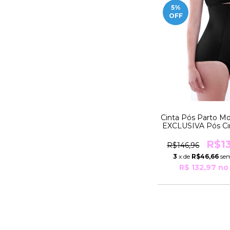
5
%
OFF
Cinta Pós Parto M
EXCLUSIVA Pós Cir
Uso Estético
ESPECIAL Pesos 
R$1
R$146,96
99Kg R41618 M
3
x de
R$46,66
sem
R$ 132,97
no 