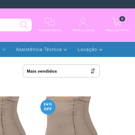
0
Atendimento
Minha conta
Meu carrinho
e
Assistência Técnica
Locação
24
%
OFF