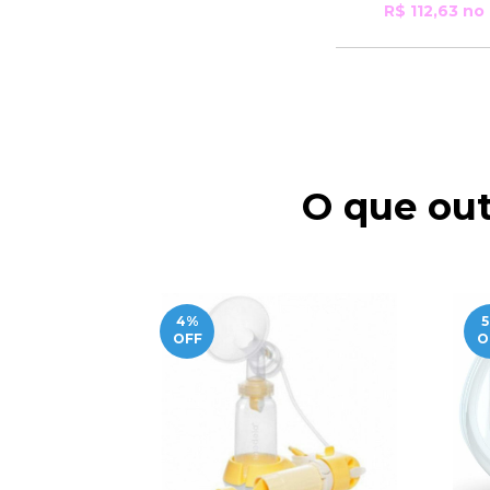
R$ 112,63
no 
O que out
4
%
5
OFF
O