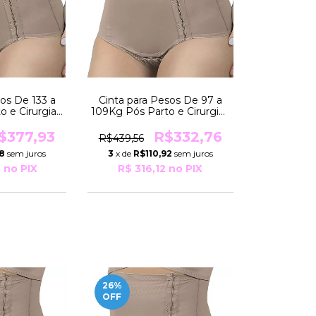
sos De 133 a
Cinta para Pesos De 97 a
o e Cirurgias
109Kg Pós Parto e Cirurgias
EXCLUSIVA
Modeladora EXCLUSIVA
Yoga
R3029 Yoga
$377,93
R$332,76
R$439,56
98
sem juros
3
x de
R$110,92
sem juros
3
no PIX
R$ 316,12
no PIX
26
%
OFF