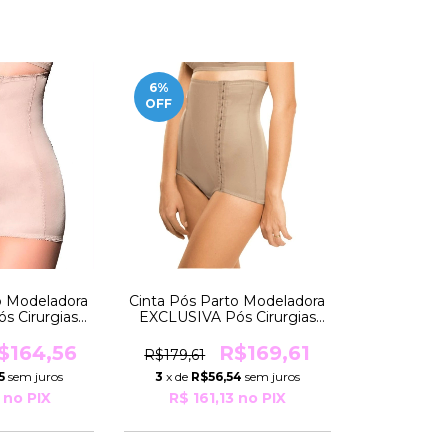
6
%
OFF
o Modeladora
Cinta Pós Parto Modeladora
s Cirurgias
EXCLUSIVA Pós Cirurgias
L Pesos De
TAM ESPECIAL Pesos De
537 Moderna
96 a 106Kg R825 Moderna
$164,56
R$169,61
R$179,61
5
sem juros
3
x de
R$56,54
sem juros
no PIX
R$ 161,13
no PIX