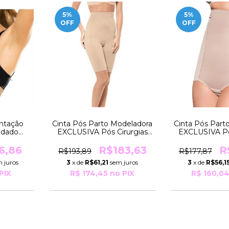
5
%
5
%
OFF
OFF
ntação
Cinta Pós Parto Modeladora
Cinta Pós Part
idado
EXCLUSIVA Pós Cirurgias
EXCLUSIVA Pó
ANHO
TAM ESPECIAL Pesos De
TAM ESPECIA
2 R6012
88 a 99Kg R534 Moderna
96 a 106Kg R
6,86
R$183,63
R
R$193,89
R$177,87
erie
 juros
3
x de
R$61,21
sem juros
3
x de
R$56,1
PIX
R$ 174,45
no PIX
R$ 160,0