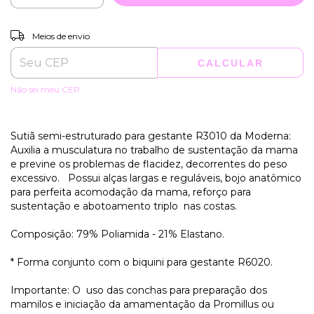
ALTERAR CEP
Entregas para o CEP:
Meios de envio
CALCULAR
Não sei meu CEP
Sutiã semi-estruturado para gestante R3010 da Moderna:
Auxilia a musculatura no trabalho de sustentação da mama
e previne os problemas de flacidez, decorrentes do peso
excessivo. Possui alças largas e reguláveis, bojo anatômico
para perfeita acomodação da mama, reforço para
sustentação e abotoamento triplo nas costas.
Composição: 79% Poliamida - 21% Elastano.
* Forma conjunto com o biquini para gestante R6020.
Importante: O uso das conchas para preparação dos
mamilos e iniciação da amamentação da Promillus ou