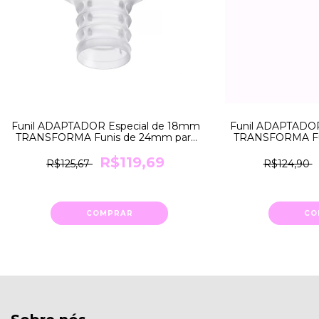
Funil ADAPTADOR Especial de 18mm
Funil ADAPTADOR
TRANSFORMA Funis de 24mm para
TRANSFORMA Fu
18mm Medela
21mm
R$119,69
R$125,67
R$124,90
COMPRAR
CO