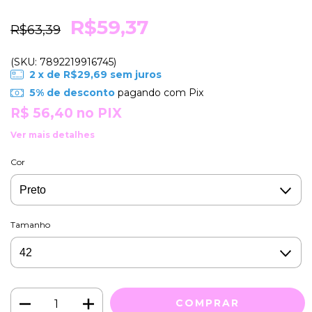
R$59,37
R$63,39
(SKU: 7892219916745)
2
x de
R$29,69
sem juros
5% de desconto
pagando com Pix
R$ 56,40
no PIX
Ver mais detalhes
Cor
Tamanho