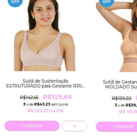
OFF
OFF
Sutiã de Sustentação
Sutiã de Gesta
ESTRUTURADO para Gestante R3011
MOLDADO Sus
Exclusivo TAMANHO ESPECIAL
Conforto e Bel
Número 52 Moderna Lingerie
R$129,69
R$142,65
R$139,30
3
x de
R$43,23
sem juros
3
x de
R$39
R$ 123,21
no PIX
R$ 113,9
COMPRAR
COMPRAR