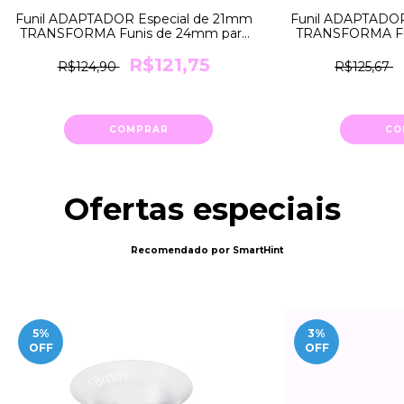
Funil ADAPTADOR Especial de 21mm
Funil ADAPTADOR
TRANSFORMA Funis de 24mm para
TRANSFORMA Fu
21mm Medela
18mm
R$121,75
R$124,90
R$125,67
COMPRAR
CO
Ofertas especiais
Recomendado por SmartHint
5
%
3
%
OFF
OFF