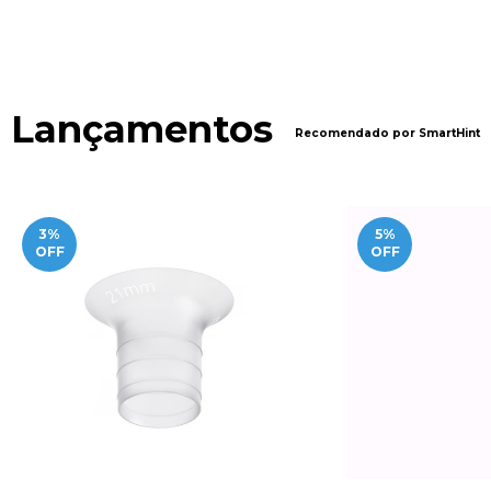
Lançamentos
Recomendado por SmartHint
3
%
5
%
OFF
OFF