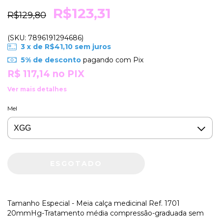
R$123,31
R$129,80
(SKU: 7896191294686)
3
x de
R$41,10
sem juros
5% de desconto
pagando com Pix
R$ 117,14
no PIX
Ver mais detalhes
Mel
Tamanho Especial - Meia calça medicinal Ref. 1701
20mmHg-Tratamento média compressão-graduada sem