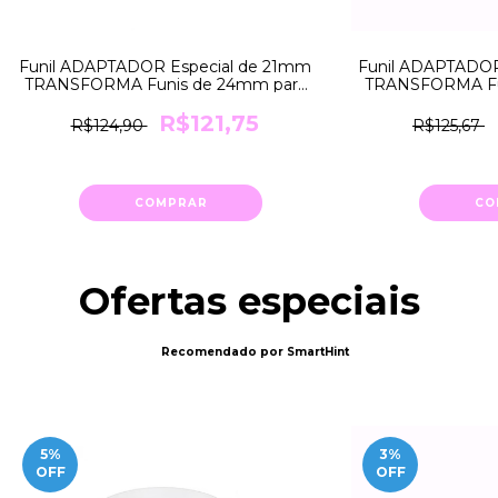
Funil ADAPTADOR Especial de 21mm
Funil ADAPTADOR
TRANSFORMA Funis de 24mm para
TRANSFORMA Fu
21mm Medela
18mm
R$121,75
R$124,90
R$125,67
COMPRAR
CO
Ofertas especiais
Recomendado por SmartHint
5
%
3
%
OFF
OFF