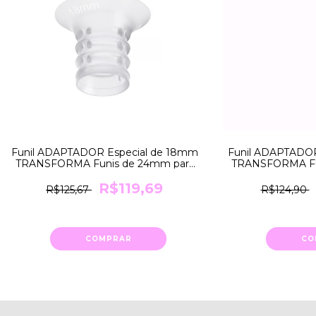
Funil ADAPTADOR Especial de 18mm
Funil ADAPTADOR
TRANSFORMA Funis de 24mm para
TRANSFORMA Fu
18mm Medela
21mm
R$119,69
R$125,67
R$124,90
COMPRAR
CO