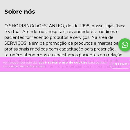
Sobre nós
O SHOPPINGdaGESTANTE®, desde 1998, possui lojas física
e virtual. Atendemos hospitais, revendedores, médicos e
pacientes fornecendo produtos e serviços. Na área de
SERVIÇOS, além da promoção de produtos e marcas para
profissionais médicos com capacitação para prescrição,
também atendemos e capacitamos pacientes em relação
às tecnicidades, uso e manuseio dos produtos. Protocolo
Ao navegar por este site
você aceita o uso de cookies
para agilizar
ENTENDI
EXCLUSIVO e atendimento presencial com hora marcada.
a sua experiência de compra.
Institucional
Quem Somos
Trocas e Devoluções
Política de Privacidade