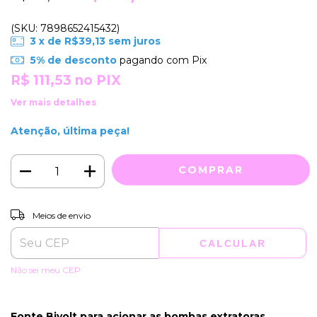
(SKU: 7898652415432)
3
x de
R$39,13
sem juros
5% de desconto
pagando com Pix
R$ 111,53
no PIX
Ver mais detalhes
Atenção, última peça!
ALTERAR CEP
Entregas para o CEP:
Meios de envio
CALCULAR
Não sei meu CEP
Fonte Bivolt para acionar as bombas extratoras