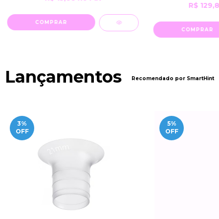
R$ 129,
Lançamentos
Recomendado por SmartHint
3
%
5
%
OFF
OFF