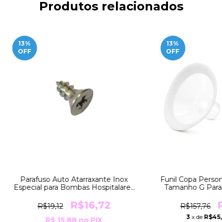
Produtos relacionados
13
%
13
%
OFF
OFF
Parafuso Auto Atarraxante Inox
Funil Copa Perso
Especial para Bombas Hospitalares
Tamanho G Para
Lactinas da Medela
Sutiãs 50 e 52
R$16,72
R$19,12
R$157,76
3
x de
R$45,
R$ 15,88
no PIX