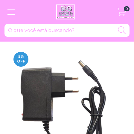
0
5
%
OFF