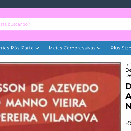
eries Pós Parto
Meias Compressivas
Plus Siz
Iní
De
De
D
A
N
R