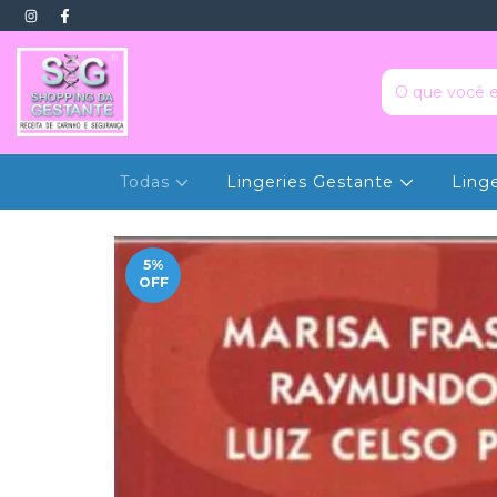
Todas
Lingeries Gestante
Ling
5
%
OFF