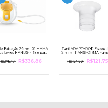
 de Extração 24mm 01 MAMA
Funil ADAPTADOR Especial
s Livres HANDS-FREE para
21mm TRANSFORMA Funis
Bomba SWING da Medela
24mm para 21mm Medel
R$336,86
R$121,75
R$375,47
R$124,90