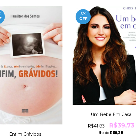
%
5
%
F
OFF
Um Bebê Em Casa
R$39,73
R$41,83
9
x de
R$5,28
Enfim Grávidos