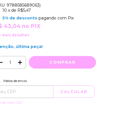
KU: 9788585689063)
10
x de
R$5,47
5% de desconto
pagando com Pix
$ 43,04
no PIX
r mais detalhes
enção, última peça!
ALTERAR CEP
regas para o CEP:
Meios de envio
CALCULAR
o sei meu CEP