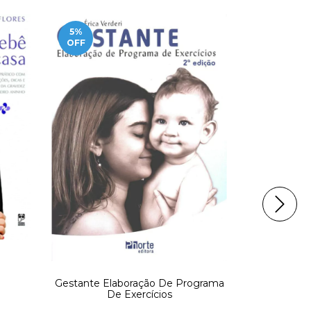
5
%
5
%
OFF
OFF
Gestante Elaboração De Programa
De Exercícios
Parabéns