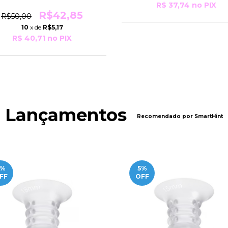
R$ 37,74
no PIX
R$42,85
R$50,00
10
x de
R$5,17
R$ 40,71
no PIX
Lançamentos
Recomendado por SmartHint
%
5
%
FF
OFF