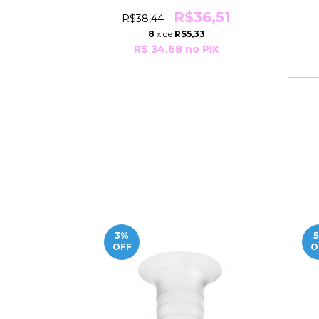
R$36,51
R$38,44
8
x de
R$5,33
R$ 34,68
no PIX
3
%
5
OFF
O