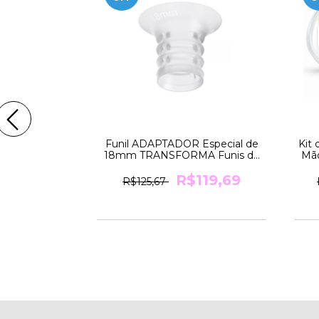
21mm 01 MAMA
Funil ADAPTADOR Especial de
Kit
S-FREE para
18mm TRANSFORMA Funis de
Mão
a Medela
24mm para 18mm Medela
367,83
R$119,69
R$125,67