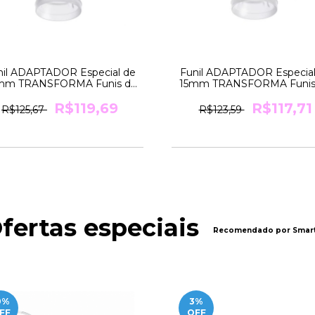
nil ADAPTADOR Especial de
Funil ADAPTADOR Especial
mm TRANSFORMA Funis de
15mm TRANSFORMA Funis
24mm para 18mm Medela
24mm para 15mm Medel
R$119,69
R$117,71
R$125,67
R$123,59
fertas especiais
Recomendado por Smart
0
%
3
%
FF
OFF