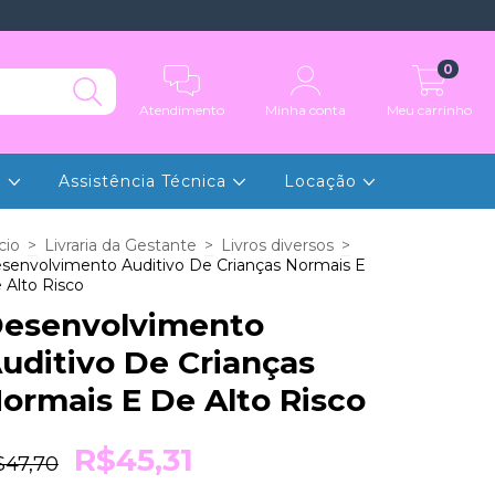
0
Atendimento
Minha conta
Meu carrinho
e
Assistência Técnica
Locação
cio
>
Livraria da Gestante
>
Livros diversos
>
senvolvimento Auditivo De Crianças Normais E
 Alto Risco
esenvolvimento
uditivo De Crianças
ormais E De Alto Risco
R$45,31
$47,70