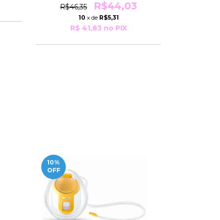
R$44,03
R$46,35
R$33
10
x de
R$5,31
R$ 41,83
no PIX
R$
10
%
10
%
OFF
OFF