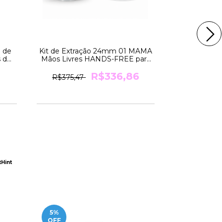
 de
Kit de Extração 24mm 01 MAMA
Kit de Extr
 de
Mãos Livres HANDS-FREE para
Mãos Livre
a
Bomba SWING da Medela
Bomba S
R$336,86
R$375,47
R$390,5
Hint
5
%
10
%
OFF
OFF