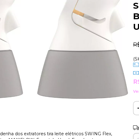
S
B
U
R
(S
R
Ve
Ent
denha dos extratores tira leite elétricos SWING Flex,