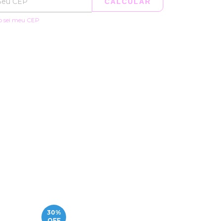
CALCULAR
o sei meu CEP
30
%
13
%
OFF
OFF