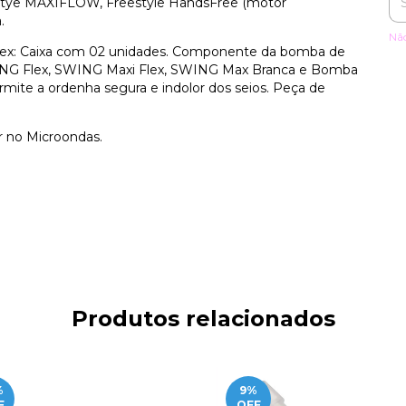
tye MAXIFLOW, Freestyle HandsFree (motor
.
Nã
Flex: Caixa com 02 unidades. Componente da bomba de
WING Flex, SWING Maxi Flex, SWING Max Branca e Bomba
ite a ordenha segura e indolor dos seios. Peça de
ar no Microondas.
Produtos relacionados
%
9
%
F
OFF