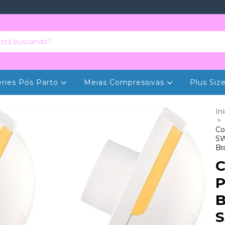
eries Pós Parto
Meias Compressivas
Plus Siz
Iní
>
Co
SW
Br
C
P
B
S