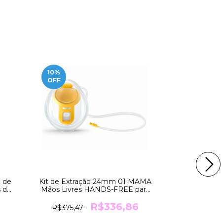
10
%
10
%
OFF
OFF
 de
Kit de Extração 24mm 01 MAMA
Kit de Extr
 de
Mãos Livres HANDS-FREE para
Mãos Livre
a
Bomba SWING da Medela
Bomba S
R$336,86
R$375,47
R$390,5