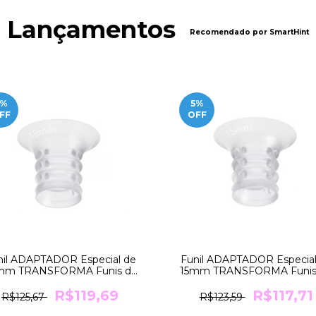
Lançamentos
Recomendado por SmartHint
%
5
%
FF
OFF
nil ADAPTADOR Especial de
Funil ADAPTADOR Especial
mm TRANSFORMA Funis de
15mm TRANSFORMA Funis
24mm para 18mm Medela
24mm para 15mm Medel
R$119,69
R$117,71
R$125,67
R$123,59