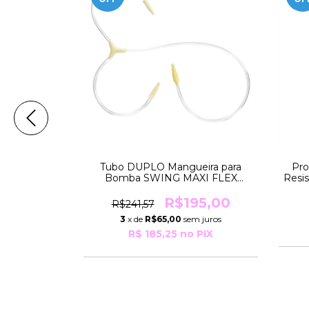
Inox Para
Tubo DUPLO Mangueira para
Pro
cíficos para
Bomba SWING MAXI FLEX
Resi
 Medela
Amarela Medela
,19
R$195,00
R$241,57
3
x de
R$65,00
sem juros
PIX
R$ 185,25
no PIX