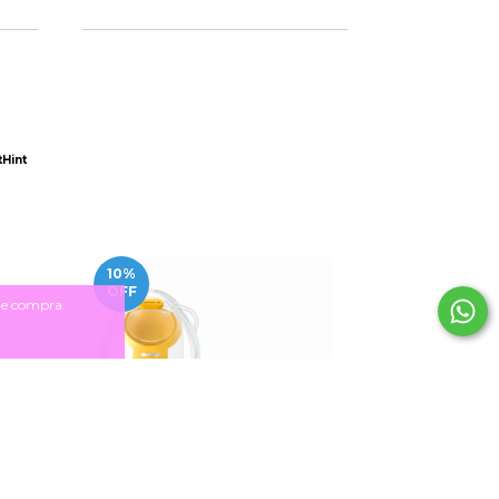
Hint
10
%
5
%
OFF
OFF
 de compra.