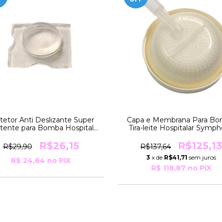
tetor Anti Deslizante Super
Capa e Membrana Para B
stente para Bomba Hospitalar
Tira-leite Hospitalar Symp
Lactina Medela
Medela
R$26,15
R$125,13
R$29,90
R$137,64
3
x de
R$41,71
sem juros
R$ 24,84
no PIX
R$ 118,87
no PIX