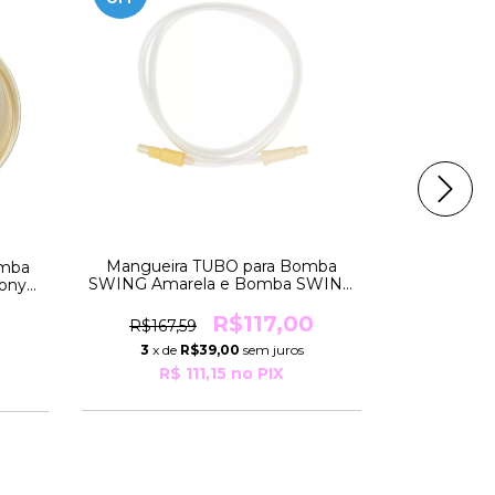
Mangueira TUBO para Bomba
omba
Funil Co
SWING Amarela e Bomba SWING
hony
27mm Tam
FLEX Amarela Medela
Grandes S
R$117,00
R$167,59
R$157,
3
x de
R$39,00
sem juros
3
x de
R$ 111,15
no PIX
R$ 