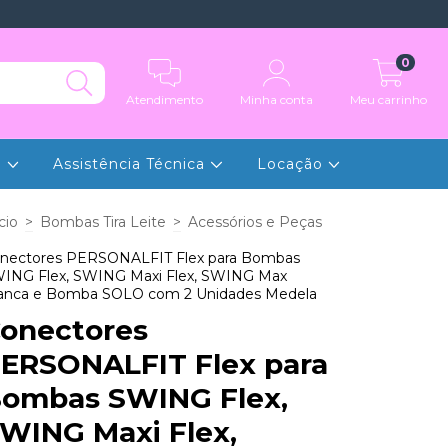
0
Atendimento
Minha conta
Meu carrinho
e
Assistência Técnica
Locação
cio
>
Bombas Tira Leite
>
Acessórios e Peças
nectores PERSONALFIT Flex para Bombas
ING Flex, SWING Maxi Flex, SWING Max
anca e Bomba SOLO com 2 Unidades Medela
onectores
ERSONALFIT Flex para
ombas SWING Flex,
WING Maxi Flex,