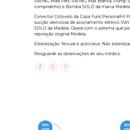
SWING Maxi Flex, SWING Max Branca, Pump S
compridinho) e Bomba SOLO da marca Medela
Conector Cotovelo da Copa Funil PersonalFit 
sucção silenciosa de acionamento elétrico S
SOLO da Medela. Opera com o sistema que perm
reposição original Medela.
Esterilização: fervura e autoclave. Não esteriliz
Resguarde as observações do seu médico.
19
%
13
OFF
OF