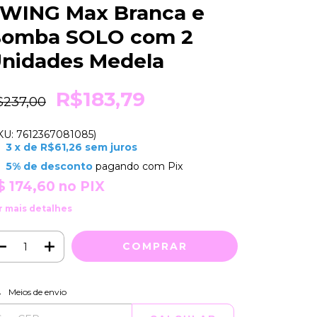
WING Max Branca e
omba SOLO com 2
nidades Medela
R$183,79
$237,00
KU: 7612367081085)
3
x de
R$61,26
sem juros
5% de desconto
pagando com Pix
$ 174,60
no PIX
r mais detalhes
ALTERAR CEP
regas para o CEP:
Meios de envio