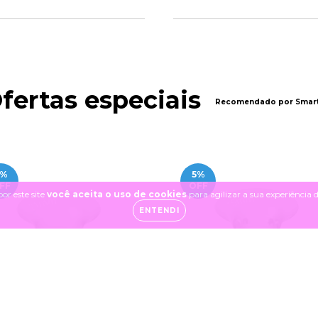
fertas especiais
Recomendado por Smart
%
5
%
FF
OFF
or este site
você aceita o uso de cookies
para agilizar a sua experiência
ENTENDI