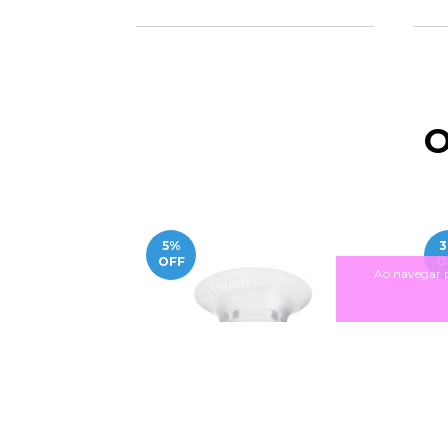
O
5
%
3
OFF
O
Ao navegar p