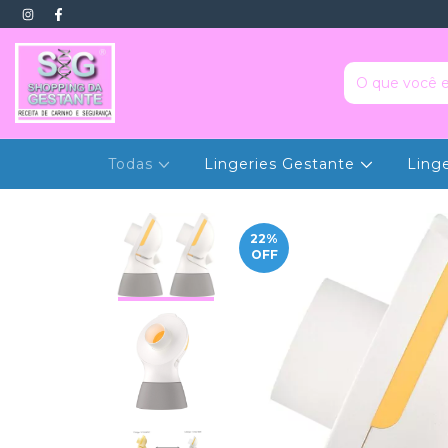
Todas
Lingeries Gestante
Ling
22
%
OFF