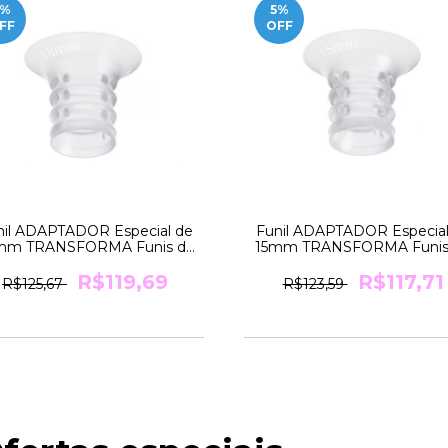
%
5
%
FF
OFF
nil ADAPTADOR Especial de
Funil ADAPTADOR Especial
mm TRANSFORMA Funis de
15mm TRANSFORMA Funis
24mm para 18mm Medela
24mm para 15mm Medel
R$119,69
R$117,71
R$125,67
R$123,59