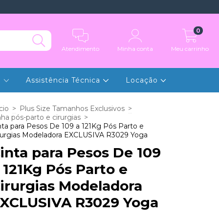
0
Atendimento
Minha conta
Meu carrinho
e
Assistência Técnica
Locação
cio
>
Plus Size Tamanhos Exclusivos
>
nha pós-parto e cirurgias
>
nta para Pesos De 109 a 121Kg Pós Parto e
rurgias Modeladora EXCLUSIVA R3029 Yoga
inta para Pesos De 109
 121Kg Pós Parto e
irurgias Modeladora
XCLUSIVA R3029 Yoga