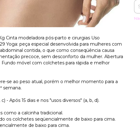
Nã
g Cinta modeladora pós-parto e cirurgias Uso
3029 Yoga: peça especial desenvolvida para mulheres com
 abdominal contida, o que como conseqüência causa
mentação precoce, sem desconforto da mulher. Abertura
ir. Fundo móvel com colchetes para rápida e melhor
fere-se ao peso atual, porém o melhor momento para a
8ª semana.
, c) - Após 15 dias e nos "usos diversos" (a, b, d).
s como a calcinha tradicional.
ando os colchetes seqüencialmente de baixo para cima.
üencialmente de baixo para cima.