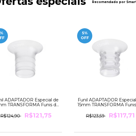
fertas especiais
Recomendado por Smart
%
5
%
FF
OFF
nil ADAPTADOR Especial de
Funil ADAPTADOR Especial
mm TRANSFORMA Funis de
15mm TRANSFORMA Funis
24mm para 21mm Medela
24mm para 15mm Medel
R$121,75
R$117,71
R$124,90
R$123,59