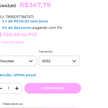
R$347,79
$443,60
KU: 7895097186767)
3
x de
R$115,93
sem juros
5% de desconto
pagando com Pix
$ 330,40
no PIX
r mais detalhes
r
Tamanho
enção, última peça!
ALTERAR CEP
regas para o CEP:
Meios de envio