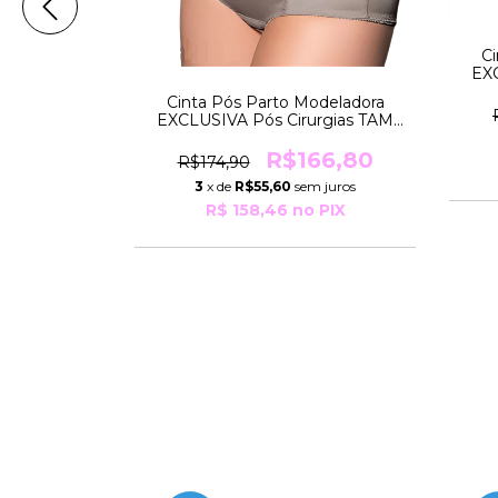
Modeladora
 ESPECIAL
1Kg R3020
Ci
8,69
EXC
ESP
m juros
Cinta Pós Parto Modeladora
PIX
EXCLUSIVA Pós Cirurgias TAM
ESPECIAL Pesos De 96 a 106Kg
R537 Moderna
R$166,80
R$174,90
3
x de
R$55,60
sem juros
R$ 158,46
no PIX