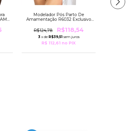
Calcinha 
Exclusiv
Pesos De
ora
Modelador Pós Parto De
R$87,
 TAM
Amamentação R6032 Exclusivo
06Kg
TAMANHO ESPECIAL Para Pesos
2
x de
De 89 a 100Kg Moderna
6
R$118,54
R$124,78
R$
3
x de
R$39,51
sem juros
R$ 112,61
no PIX