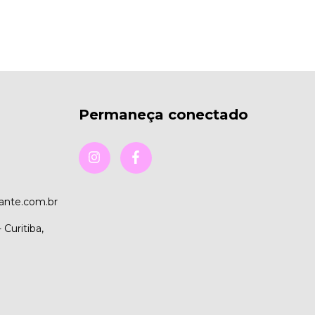
Permaneça conectado
nte.com.br
 Curitiba,