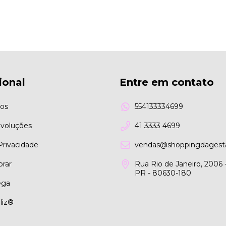
ional
Entre em contato
os
554133334699
evoluções
41 3333 4699
 Privacidade
vendas@shoppingdagesta
rar
Rua Rio de Janeiro, 2006 -
PR - 80630-180
ega
liz®