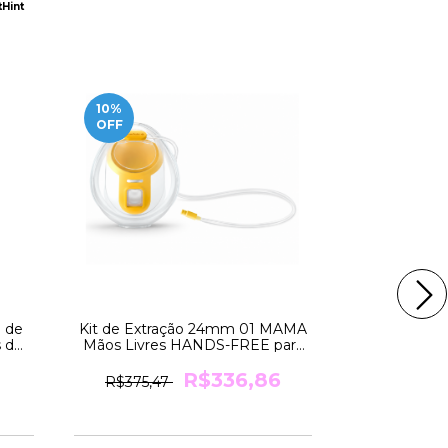
Hint
10
%
5
%
OFF
OFF
 de
Kit de Extração 24mm 01 MAMA
Bomba SO
 de
Mãos Livres HANDS-FREE para
HANDS-FRE
a
Bomba SWING da Medela
Leite Elét
R$336,86
R$375,47
R$1396,3