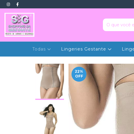
Todas
Lingeries Gestante
Ling
22
%
OFF