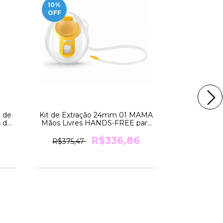
10
%
10
%
OFF
OFF
 de
Kit de Extração 24mm 01 MAMA
Kit de Extr
 de
Mãos Livres HANDS-FREE para
Mãos Livre
a
Bomba SWING da Medela
Bomba S
R$336,86
R$375,47
R$390,5