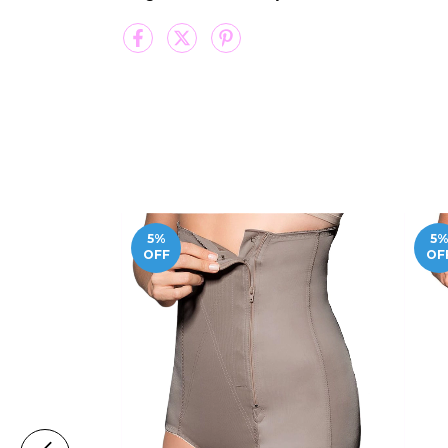
5
%
5
OFF
OF