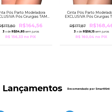
nta Pós Parto Modeladora
Cinta Pós Parto Modelad
LUSIVA Pós Cirurgias TAM
EXCLUSIVA Pós Cirurgias
ECIAL Pesos De 96 a 106Kg
ESPECIAL Pesos De 96 a 1
R537 Moderna
R825 Moderna
R$164,56
R$168,4
R$173,80
R$177,87
3
x de
R$54,85
sem juros
3
x de
R$56,15
sem juros
R$ 156,33
no PIX
R$ 160,04
no PIX
Lançamentos
Recomendado por SmartHint