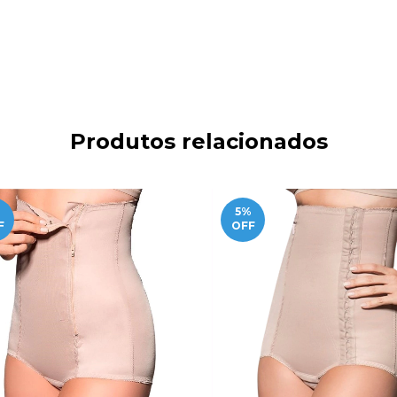
Produtos relacionados
%
5
%
F
OFF