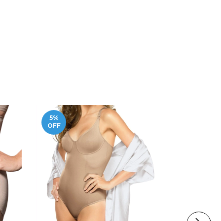
5
%
5
%
OFF
OFF