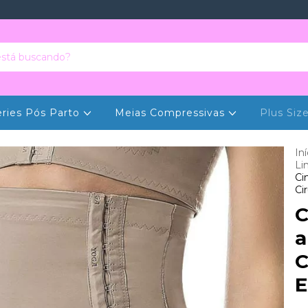
eries Pós Parto
Meias Compressivas
Plus Siz
Iní
Li
Ci
Ci
C
a
C
E