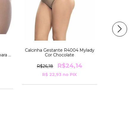
Calcinha Gestante R4004 Mylady
Calcinha G
ara a
Cor Chocolate
020
R$24,14
R$26,18
R$50,
1
R$ 22,93
no PIX
R$