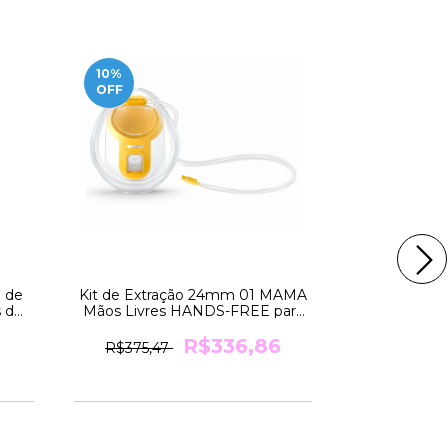
10
%
10
%
OFF
OFF
 de
Kit de Extração 24mm 01 MAMA
Kit de Extr
 de
Mãos Livres HANDS-FREE para
Mãos Livre
a
Bomba SWING da Medela
Bomba S
R$336,86
R$375,47
R$390,5