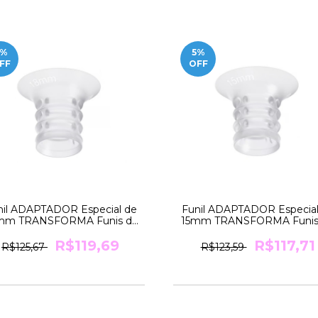
%
5
%
FF
OFF
nil ADAPTADOR Especial de
Funil ADAPTADOR Especial
mm TRANSFORMA Funis de
15mm TRANSFORMA Funis
24mm para 18mm Medela
24mm para 15mm Medel
R$119,69
R$117,71
R$125,67
R$123,59