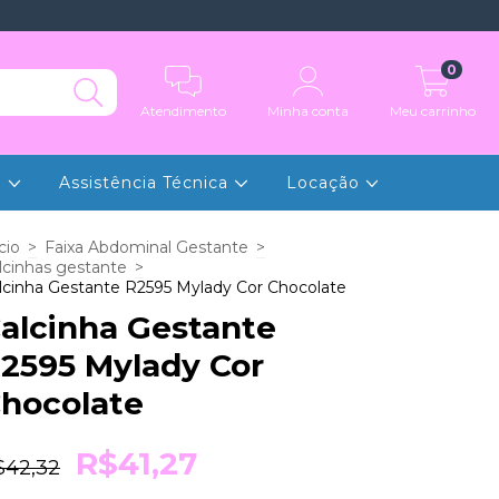
0
Atendimento
Minha conta
Meu carrinho
e
Assistência Técnica
Locação
cio
>
Faixa Abdominal Gestante
>
lcinhas gestante
>
lcinha Gestante R2595 Mylady Cor Chocolate
alcinha Gestante
2595 Mylady Cor
hocolate
R$41,27
$42,32