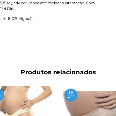
595 Mylady cor Chocolate: melhor sustentação. Com
m estar.
orro 100% Algodão.
Produtos relacionados
%
9
%
F
OFF