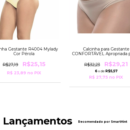
inha Gestante R4004 Mylady
Calcinha para Gestante
Cor Pérola
CONFORTÁVEL Apropriada p
Anatomia na Gestação R6
Moderna Lingerie
R$25,15
R$29,21
R$27,19
R$32,23
6
x de
R$5,57
R$ 23,89
no PIX
R$ 27,75
no PIX
Lançamentos
Recomendado por SmartHint