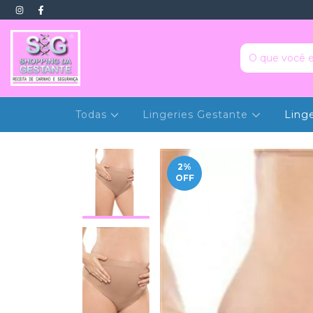
Todas
Lingeries Gestante
Ling
2
%
OFF