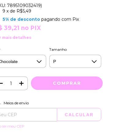
KU: 7895109032419)
9
x de
R$5,49
5% de desconto
pagando com Pix
$ 39,21
no PIX
r mais detalhes
r
Tamanho
ALTERAR CEP
regas para o CEP:
Meios de envio
CALCULAR
o sei meu CEP