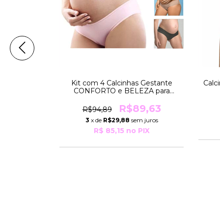
021 Moderna
Kit com 4 Calcinhas Gestante
Calc
CONFORTO e BELEZA para
Grávidas Cores Sortidas R348
Mylady
8,26
R$89,63
R$94,89
9
3
x de
R$29,88
sem juros
PIX
R$ 85,15
no PIX