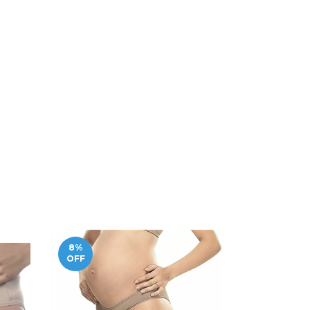
8
%
9
%
OFF
OFF