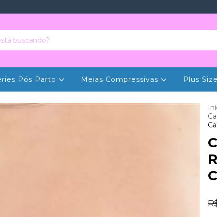
eries Pós Parto
Meias Compressivas
Plus Siz
Iní
Ca
Ca
C
R
C
R