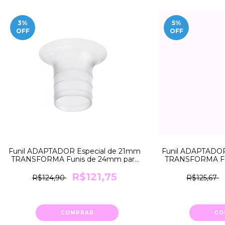
3
%
5
%
OFF
OFF
Funil ADAPTADOR Especial de 21mm
Funil ADAPTADOR
TRANSFORMA Funis de 24mm para
TRANSFORMA Fu
21mm Medela
18mm
R$121,75
R$124,90
R$125,67
COMPRAR
CO