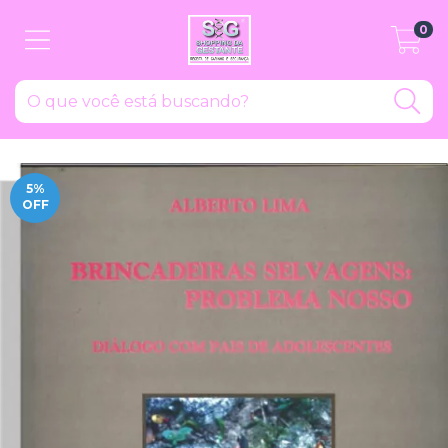
0
5
%
OFF