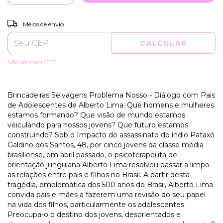
ALTERAR CEP
Entregas para o CEP:
Meios de envio
CALCULAR
Não sei meu CEP
Brincadeiras Selvagens Problema Nosso - Diálogo com Pais
de Adolescentes de Alberto Lima: Que homens e mulheres
estamos formando? Que visão de mundo estamos
veiculando para nossos jovens? Que futuro estamos
construindo? Sob o Impacto do assassinato do índio Pataxó
Galdino dos Santos, 48, por cinco jovens da classe média
brasiliense, em abril passado, o psicoterapeuta de
orientação junguiana Alberto Lima resolveu passar a limpo
as relações entre pais e filhos no Brasil. A partir desta
tragédia, emblemática dos 500 anos do Brasil, Alberto Lima
convida pais e mães a fazerem uma revisão do seu papel
na vida dos filhos, particularmente os adolescentes.
Preocupa-o o destino dos jovens, desorientados e