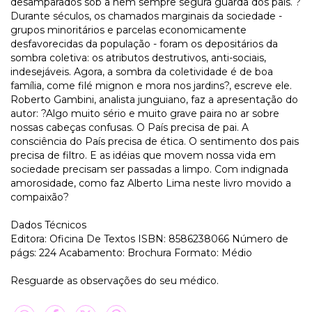
desamparados sob a nem sempre segura guarda dos pais. ?
Durante séculos, os chamados marginais da sociedade -
grupos minoritários e parcelas economicamente
desfavorecidas da população - foram os depositários da
sombra coletiva: os atributos destrutivos, anti-sociais,
indesejáveis. Agora, a sombra da coletividade é de boa
família, come filé mignon e mora nos jardins?, escreve ele.
Roberto Gambini, analista junguiano, faz a apresentação do
autor: ?Algo muito sério e muito grave paira no ar sobre
nossas cabeças confusas. O País precisa de pai. A
consciência do País precisa de ética. O sentimento dos pais
precisa de filtro. E as idéias que movem nossa vida em
sociedade precisam ser passadas a limpo. Com indignada
amorosidade, como faz Alberto Lima neste livro movido a
compaixão?
Dados Técnicos
Editora: Oficina De Textos ISBN: 8586238066 Número de
págs: 224 Acabamento: Brochura Formato: Médio
Resguarde as observações do seu médico.