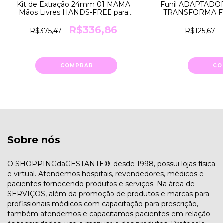
Kit de Extração 24mm 01 MAMA
Funil ADAPTADOR
Mãos Livres HANDS-FREE para
TRANSFORMA Fu
Bomba SWING da Medela
18mm
R$336,86
R$375,47
R$125,67
COMPRAR
CO
Sobre nós
O SHOPPINGdaGESTANTE®, desde 1998, possui lojas física
e virtual. Atendemos hospitais, revendedores, médicos e
pacientes fornecendo produtos e serviços. Na área de
SERVIÇOS, além da promoção de produtos e marcas para
profissionais médicos com capacitação para prescrição,
também atendemos e capacitamos pacientes em relação