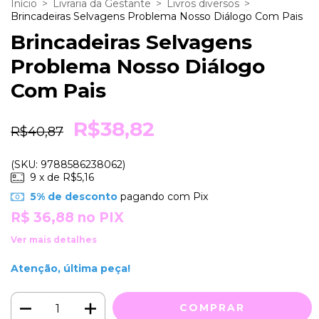
Início
>
Livraria da Gestante
>
Livros diversos
>
Brincadeiras Selvagens Problema Nosso Diálogo Com Pais
Brincadeiras Selvagens
Problema Nosso Diálogo
Com Pais
R$38,82
R$40,87
(SKU: 9788586238062)
9
x de
R$5,16
5% de desconto
pagando com Pix
R$ 36,88
no PIX
Ver mais detalhes
Atenção, última peça!