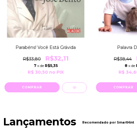
Parabéns! Você Está Grávida
Palavra D
R$32,11
R$33,80
R$38,44
7
x de
R$5,35
8
x de
R$ 30,50
no PIX
R$ 34,6
Lançamentos
Recomendado por SmartHint