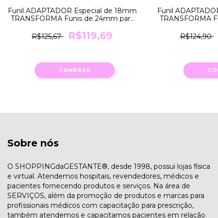
Funil ADAPTADOR Especial de 18mm
Funil ADAPTADOR
TRANSFORMA Funis de 24mm para
TRANSFORMA Fu
18mm Medela
21mm
R$119,69
R$125,67
R$124,90
COMPRAR
CO
Sobre nós
O SHOPPINGdaGESTANTE®, desde 1998, possui lojas física
e virtual. Atendemos hospitais, revendedores, médicos e
pacientes fornecendo produtos e serviços. Na área de
SERVIÇOS, além da promoção de produtos e marcas para
profissionais médicos com capacitação para prescrição,
também atendemos e capacitamos pacientes em relação