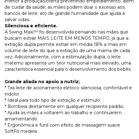
inferior a produção/oferta prevenindo empedramento, além
de cuidar da saúde; as mães podem doar o excesso aos
bancos de leite: ato de grande humanidade que ajuda a
salvar vidas.
Silenciosa e eficiente.
A Swing Maxi™ foi desenvolvida pensando nas mães que
buscam extrair MAIS LEITE EM MENOS TEMPO, já que a
extração dupla permite extrair em média 18% a mais em
volume de leite do que a extração de uma mama de cada
vez. Adicionalmente, com a estimulação dupla, o leite
materno apresenta um teor nutricional mais elevado, uma
característica essencial para o desenvolvimento dos bebês.
Grande aliada no apoio a nutriz;
* Tira leite de acionamento elétrico silenciosa, confortável e
indolor.
* Ideal para todo tipo de extração e estímulo.
* Bombeia diretamente em qualquer recipiente padrão.
* Ajuda às mães a voltarem ao trabalho e continuarem
amamentando.
* Ergonômica e funil com efeito de massagem suave
SoftFit medela.