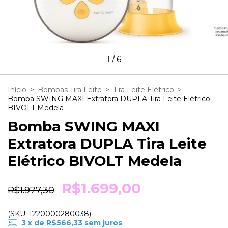
1
/
6
Início
>
Bombas Tira Leite
>
Tira Leite Elétrico
>
Bomba SWING MAXI Extratora DUPLA Tira Leite Elétrico
BIVOLT Medela
Bomba SWING MAXI
Extratora DUPLA Tira Leite
Elétrico BIVOLT Medela
R$1.699,00
R$1.977,30
(SKU: 1220000280038)
3
x de
R$566,33
sem juros