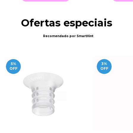
Ofertas especiais
Recomendado por SmartHint
5
%
3
%
OFF
OFF