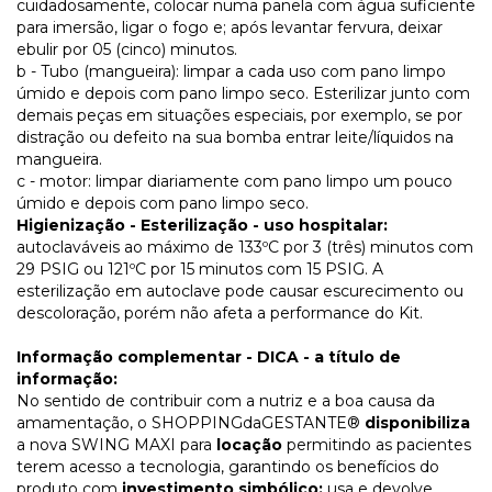
cuidadosamente, colocar numa panela com água suficiente
para imersão, ligar o fogo e; após levantar fervura, deixar
ebulir por 05 (cinco) minutos.
b - Tubo (mangueira): limpar a cada uso com pano limpo
úmido e depois com pano limpo seco. Esterilizar junto com
demais peças em situações especiais, por exemplo, se por
distração ou defeito na sua bomba entrar leite/líquidos na
mangueira.
c - motor: limpar diariamente com pano limpo um pouco
úmido e depois com pano limpo seco.
Higienização - Esterilização - uso hospitalar:
autoclaváveis ao máximo de 133ºC por 3 (três) minutos com
29 PSIG ou 121ºC por 15 minutos com 15 PSIG. A
esterilização em autoclave pode causar escurecimento ou
descoloração, porém não afeta a performance do Kit.
Informação complementar - DICA - a título de
informação:
No sentido de contribuir com a nutriz e a boa causa da
amamentação, o SHOPPINGdaGESTANTE®
disponibiliza
a nova SWING MAXI para
locação
permitindo as pacientes
terem acesso a tecnologia, garantindo os benefícios do
produto com
investimento simbólico:
usa e devolve.