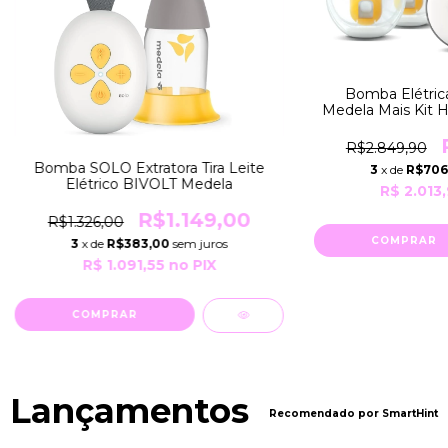
Bomba Elétri
Medela Mais Kit 
R$2.849,90
Bomba SOLO Extratora Tira Leite
3
x de
R$706
Elétrico BIVOLT Medela
R$ 2.013
R$1.149,00
R$1.326,00
3
x de
R$383,00
sem juros
R$ 1.091,55
no PIX
Lançamentos
Recomendado por SmartHint