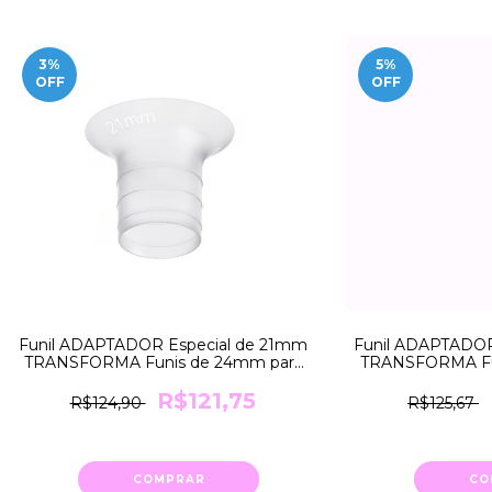
3
%
5
%
OFF
OFF
Funil ADAPTADOR Especial de 21mm
Funil ADAPTADOR
TRANSFORMA Funis de 24mm para
TRANSFORMA Fu
21mm Medela
18mm
R$121,75
R$124,90
R$125,67
COMPRAR
CO