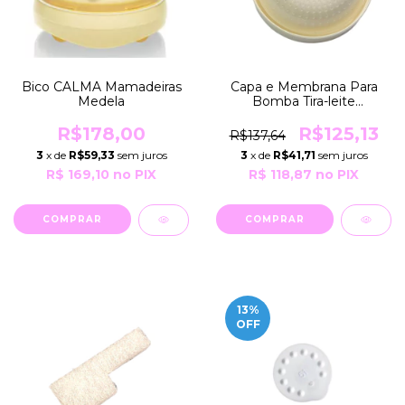
Bico CALMA Mamadeiras
Capa e Membrana Para
Medela
Bomba Tira-leite
Hospitalar Symphony
Medela
R$178,00
R$125,13
R$137,64
3
x de
R$59,33
sem juros
3
x de
R$41,71
sem juros
R$ 169,10
no PIX
R$ 118,87
no PIX
13
%
OFF