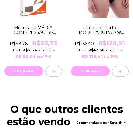
Meia Calça MÉDIA
Cinta Pós Parto
COMPRESSÃO 18-
MODELADORA Pós
21mmHg Feminina COR
cirurgias e USO Estético
Mel Natural GRUPO 103
Diário para Modelar
R$93,73
R$129,91
R$98,78
R$136,40
Kendall
R41618 Mylady
3
x de
R$31,24
sem juros
3
x de
R$43,30
sem juros
R$ 89,04
no PIX
R$ 123,41
no PIX
COMPRAR
COMPRAR
O que outros clientes
estão vendo
Recomendado por SmartHint