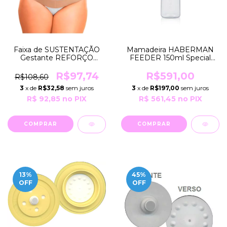
Faixa de SUSTENTAÇÃO
Mamadeira HABERMAN
Gestante REFORÇO
FEEDER 150ml Special
POSTURAL Alivio e
Needs ESPECIAL para
Conforto Para Pesos de
Todos os Bebês Medela
R$97,74
R$591,00
R$108,60
48 a 80 Kg R684
3
x de
R$32,58
sem juros
3
x de
R$197,00
sem juros
Moderna
R$ 92,85
no PIX
R$ 561,45
no PIX
COMPRAR
13
%
45
%
OFF
OFF