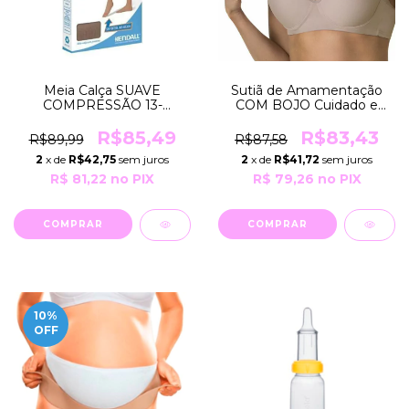
Meia Calça SUAVE
Sutiã de Amamentação
COMPRESSÃO 13-
COM BOJO Cuidado e
17mmHg Feminina SEM
Beleza para a Mamãe
Ponteira COR Mel Natural
R3409 Mylady
R$85,49
R$83,43
R$89,99
R$87,58
GRUPO 101 Kendall
2
x de
R$42,75
sem juros
2
x de
R$41,72
sem juros
R$ 81,22
no PIX
R$ 79,26
no PIX
COMPRAR
COMPRAR
10
%
OFF