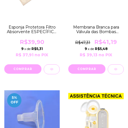
Esponja Protetora Filtro
Membrana Branca para
Absorvente ESPECÍFICO
Válvula das Bombas
para Motores das Bombas
Domésticas e
SWING Medela
Hospitalares Medela
R$39,90
R$41,19
R$47,31
9
x de
R$5,31
9
x de
R$5,48
R$ 37,91
no PIX
R$ 39,13
no PIX
5
%
OFF