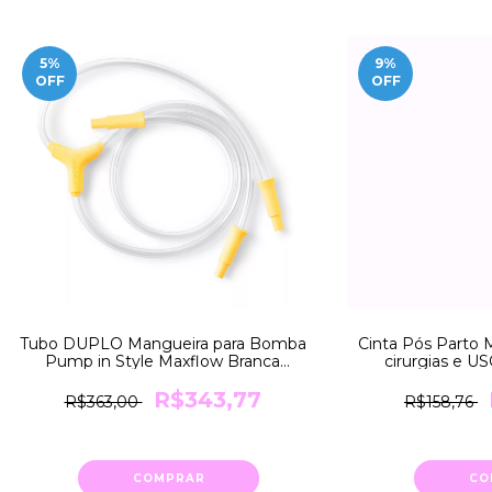
5
%
9
%
OFF
OFF
Tubo DUPLO Mangueira para Bomba
Cinta Pós Part
Pump in Style Maxflow Branca
cirurgias e U
Medela
Moderna
R$343,77
R$363,00
R$158,76
COMPRAR
CO