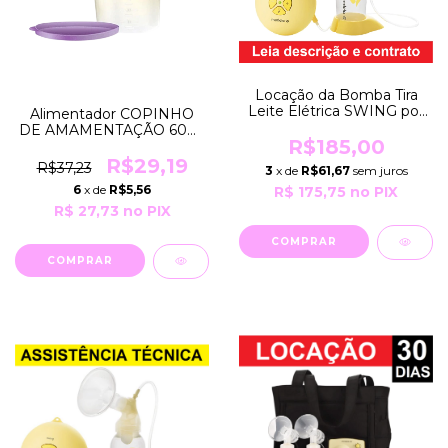
Locação da Bomba Tira
Leite Elétrica SWING por
Alimentador COPINHO
Período de 30 Dias
DE AMAMENTAÇÃO 60ml
EXTRATORA Bivolt e com
R$185,00
Copo DOSADOR para
Pilhas Medela
Ofertar Leite ao Bebê
R$29,19
R$37,23
3
x de
R$61,67
sem juros
USO Hospitalar e
6
x de
R$5,56
R$ 175,75
no PIX
Doméstico Alleite
R$ 27,73
no PIX