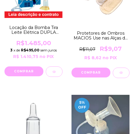
Locação da Bomba Tira
Leite Elétrica DUPLA
Protetores de Ombros
HOSPITALAR LACTINA
MACIOS Use nas Alças do
SELECT por 30 Dias
R$1.485,00
Sutiã para Alívio e
EXTRATORA Bivolt
Conforto 01 Par Promillus
R$9,07
R$11,07
3
x de
R$495,00
sem juros
Robusta Prof Medela
R$ 1.410,75
no PIX
R$ 8,62
no PIX
5
%
OFF