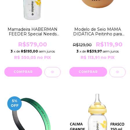
Modelo de Seio MAMA
Mamadeira HABERMAN
DIDÁTICA Peitinho para
FEEDER Special Needs
ENSINO e Treinamento
150ml ESPECIAL para
Medela
Todos os Bebês Medela
R$119,90
R$579,00
R$129,90
3
x de
R$39,97
sem juros
3
x de
R$193,00
sem juros
R$ 113,91
no PIX
R$ 550,05
no PIX
5
%
OFF