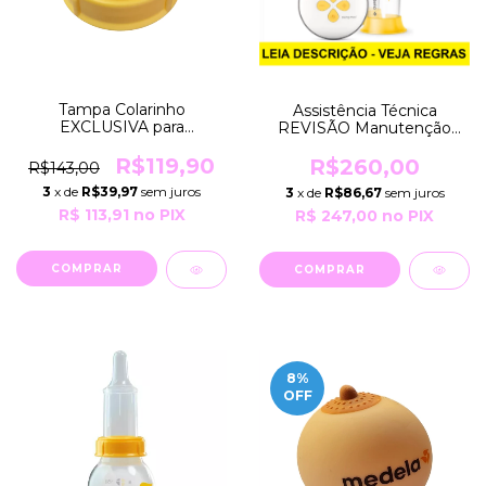
Tampa Colarinho
Assistência Técnica
EXCLUSIVA para
REVISÃO Manutenção
Mamadeiras Haberman
Preventiva e/ou
Feeder e Colher Dosadora
CONSERTO da Bomba
R$119,90
R$260,00
R$143,00
Softcup Medela
SWING MAXI FLEX
3
x de
R$39,97
sem juros
3
x de
R$86,67
sem juros
Branca Medela
R$ 113,91
no PIX
R$ 247,00
no PIX
8
%
OFF