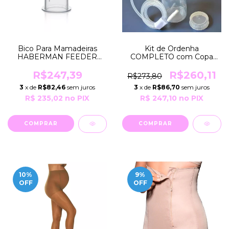
Bico Para Mamadeiras
Kit de Ordenha
HABERMAN FEEDER
COMPLETO com Copa
Special Needs Medela
Funil 24mm Frasco 120ml
UNIVERSAL para Bombas
R$247,39
R$260,11
R$273,80
Horigen
3
x de
R$82,46
sem juros
3
x de
R$86,70
sem juros
R$ 235,02
no PIX
R$ 247,10
no PIX
10
%
9
%
OFF
OFF