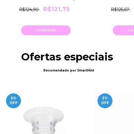
21mm Medela
18mm
R$121,75
R$124,90
R$125,67
COMPRAR
CO
Ofertas especiais
Recomendado por SmartHint
5
%
3
%
OFF
OFF