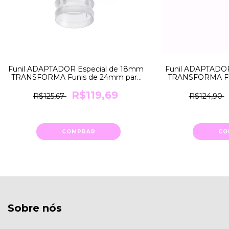
Funil ADAPTADOR Especial de 18mm
Funil ADAPTADOR
TRANSFORMA Funis de 24mm para
TRANSFORMA Fu
18mm Medela
21mm
R$119,69
R$125,67
R$124,90
COMPRAR
CO
Sobre nós