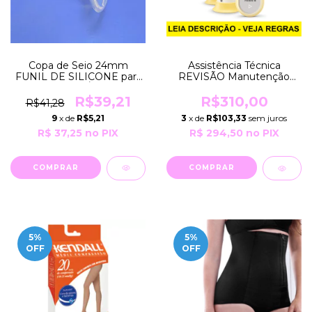
Copa de Seio 24mm
Assistência Técnica
FUNIL DE SILICONE para
REVISÃO Manutenção
Bombas ELÉTRICAS
Preventiva e/ou
Hospitalares e
CONSERTO da Bomba
R$39,21
R$310,00
R$41,28
Domésticas Horigen
FREESTYLE FLEX Medela
9
x de
R$5,21
3
x de
R$103,33
sem juros
R$ 37,25
no PIX
R$ 294,50
no PIX
5
%
5
%
OFF
OFF