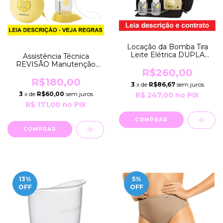
Locação da Bomba Tira
Leite Elétrica DUPLA
Assistência Técnica
PUMP IN STYLE por 30
REVISÃO Manutenção
Dias EXTRATORA Bivolt
R$260,00
Preventiva e/ou
Robusta Profissional
CONSERTO da Bomba
R$180,00
3
x de
R$86,67
sem juros
Medela
SWING Medela
3
x de
R$60,00
sem juros
R$ 247,00
no PIX
R$ 171,00
no PIX
13
%
5
%
OFF
OFF