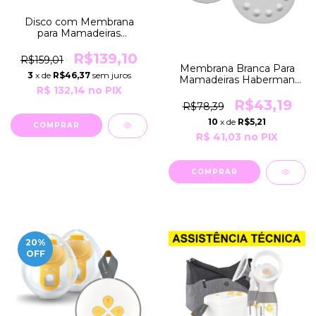
Disco com Membrana
para Mamadeiras
Haberman Colher Softcup
e Indutor SNS 80ml
R$139,10
R$159,01
Medela
Membrana Branca Para
3
x de
R$46,37
sem juros
Mamadeiras Haberman
R$ 132,14
no PIX
Special Needs Medela
R$43,19
R$78,39
10
x de
R$5,21
R$ 41,03
no PIX
20
%
OFF