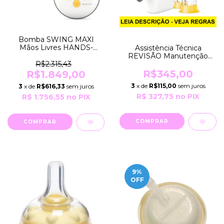
Bomba SWING MAXI
Mãos Livres HANDS-
Assistência Técnica
FREE Extratora DUPLA
REVISÃO Manutenção
Tira Leite Elétrico BIVOLT
Preventiva e/ou
R$2.315,43
Medela
CONSERTO da Bomba
R$345,00
R$1.849,00
PUMP IN STYLE
3
x de
R$115,00
sem juros
3
x de
R$616,33
sem juros
MAXFLOW Medela
R$ 327,75
no PIX
R$ 1.756,55
no PIX
9
%
OFF