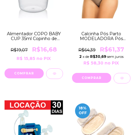
Alimentador COPO BABY
Calcinha Pós Parto
CUP 35ml Copinho de
MODELADORA Pós
Amamentação Dosador
cirurgias e USO Estético
USO Hospitalar e
para Modelar R3020
R$16,68
R$61,37
R$19,07
R$64,39
Doméstico Medela
Moderna Lingerie
2
x de
R$30,69
sem juros
R$ 15,85
no PIX
R$ 58,30
no PIX
COMPRAR
18
%
OFF