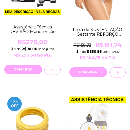
Assistência Técnica
Faixa de SUSTENTAÇÃO
REVISÃO Manutenção
Gestante REFORÇO
Preventiva e/ou
POSTURAL Alivio e
CONSERTO da Bomba
R$270,00
Conforto Para Pesos de
R$151,74
R$159,73
PUMP IN STYLE Medela
60 a 90 Kg R682 Moderna
3
x de
R$90,00
sem juros
3
x de
R$50,58
sem juros
R$ 256,50
no PIX
R$ 144,15
no PIX
COMPRAR
16
%
OFF