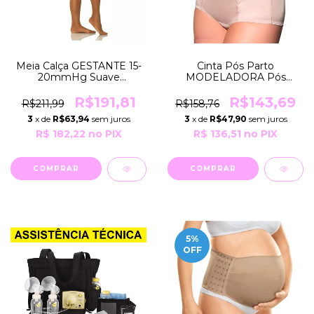
Meia Calça GESTANTE 15-
Cinta Pós Parto
20mmHg Suave
MODELADORA Pós
Compressão AUDACE
cirurgias e USO Estético
120B-ATM Sigvaris
R537 Moderna Lingerie
R$191,81
R$143,69
R$211,99
R$158,76
3
x de
R$63,94
sem juros
3
x de
R$47,90
sem juros
R$ 182,22
no PIX
R$ 136,51
no PIX
COMPRAR
COMPRAR
5
%
OFF