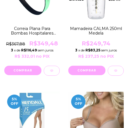
Correia Plana Para
Mamadeira CALMA 250ml
Bombas Hospitalares
Medela
Lactina Plus e Lactina
Select Medela
R$349,48
R$249,74
R$367,88
3
x de
R$116,49
sem juros
3
x de
R$83,25
sem juros
R$ 332,01
no PIX
R$ 237,25
no PIX
5
%
5
%
OFF
OFF